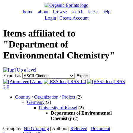
home
about
browse
search
latest
help
Login
|
Create Account
Items affiliated to
"Department of
Environmental Chemistry"
Up a level
Export as
Atom
RSS 1.0
RSS
2.0
Country / Organization / Project
(2)
Germany
(2)
University of Kassel
(2)
Department of Environmental
Chemistry
(2)
Group by:
No Grouping
|
Authors
|
Refereed
|
Document