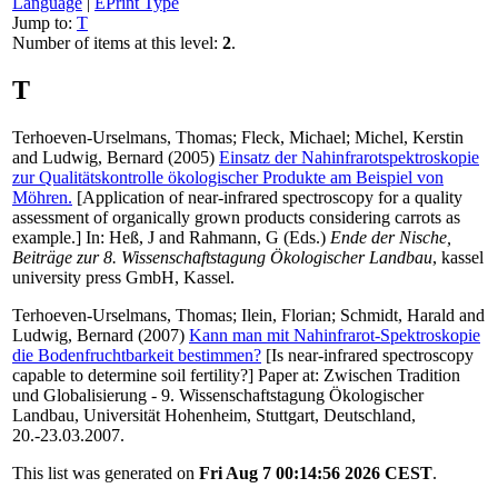
Language
|
EPrint Type
Jump to:
T
Number of items at this level:
2
.
T
Terhoeven-Urselmans, Thomas
;
Fleck, Michael
;
Michel, Kerstin
and
Ludwig, Bernard
(2005)
Einsatz der Nahinfrarotspektroskopie
zur Qualitätskontrolle ökologischer Produkte am Beispiel von
Möhren.
[Application of near-infrared spectroscopy for a quality
assessment of organically grown products considering carrots as
example.] In:
Heß, J
and
Rahmann, G
(Eds.)
Ende der Nische,
Beiträge zur 8. Wissenschaftstagung Ökologischer Landbau
, kassel
university press GmbH, Kassel.
Terhoeven-Urselmans, Thomas
;
Ilein, Florian
;
Schmidt, Harald
and
Ludwig, Bernard
(2007)
Kann man mit Nahinfrarot-Spektroskopie
die Bodenfruchtbarkeit bestimmen?
[Is near-infrared spectroscopy
capable to determine soil fertility?] Paper at: Zwischen Tradition
und Globalisierung - 9. Wissenschaftstagung Ökologischer
Landbau, Universität Hohenheim, Stuttgart, Deutschland,
20.-23.03.2007.
This list was generated on
Fri Aug 7 00:14:56 2026 CEST
.