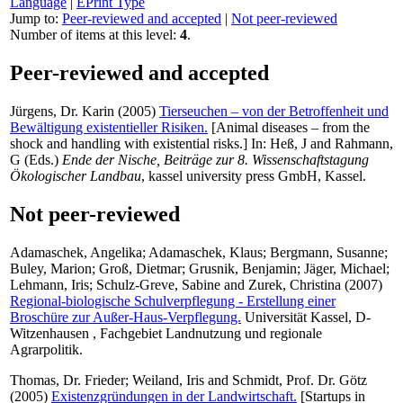
Language
|
EPrint Type
Jump to:
Peer-reviewed and accepted
|
Not peer-reviewed
Number of items at this level:
4
.
Peer-reviewed and accepted
Jürgens, Dr. Karin
(2005)
Tierseuchen – von der Betroffenheit und
Bewältigung existentieller Risiken.
[Animal diseases – from the
shock and handling with existential risks.] In:
Heß, J
and
Rahmann,
G
(Eds.)
Ende der Nische, Beiträge zur 8. Wissenschaftstagung
Ökologischer Landbau
, kassel university press GmbH, Kassel.
Not peer-reviewed
Adamaschek, Angelika
;
Adamaschek, Klaus
;
Bergmann, Susanne
;
Buley, Marion
;
Groß, Dietmar
;
Grusnik, Benjamin
;
Jäger, Michael
;
Lehmann, Iris
;
Schulz-Greve, Sabine
and
Zurek, Christina
(2007)
Regional-biologische Schulverpflegung - Erstellung einer
Broschüre zur Außer-Haus-Verpflegung.
Universität Kassel, D-
Witzenhausen , Fachgebiet Landnutzung und regionale
Agrarpolitik.
Thomas, Dr. Frieder
;
Weiland, Iris
and
Schmidt, Prof. Dr. Götz
(2005)
Existenzgründungen in der Landwirtschaft.
[Startups in