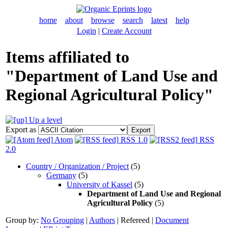
home
about
browse
search
latest
help
Login
|
Create Account
Items affiliated to
"Department of Land Use and
Regional Agricultural Policy"
Up a level
Export as
Atom
RSS 1.0
RSS
2.0
Country / Organization / Project
(5)
Germany
(5)
University of Kassel
(5)
Department of Land Use and Regional
Agricultural Policy
(5)
Group by:
No Grouping
|
Authors
|
Refereed
|
Document