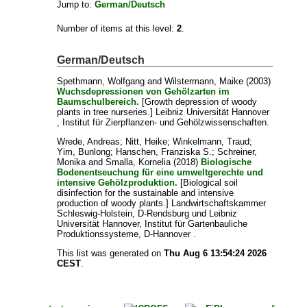
Jump to:
German/Deutsch
Number of items at this level:
2
.
German/Deutsch
Spethmann, Wolfgang
and
Wilstermann, Maike
(2003)
Wuchsdepressionen von Gehölzarten im
Baumschulbereich.
[Growth depression of woody
plants in tree nurseries.] Leibniz Universität Hannover
, Institut für Zierpflanzen- und Gehölzwissenschaften.
Wrede, Andreas
;
Nitt, Heike
;
Winkelmann, Traud
;
Yim, Bunlong
;
Hanschen, Franziska S.
;
Schreiner,
Monika
and
Smalla, Kornelia
(2018)
Biologische
Bodenentseuchung für eine umweltgerechte und
intensive Gehölzproduktion.
[Biological soil
disinfection for the sustainable and intensive
production of woody plants.] Landwirtschaftskammer
Schleswig-Holstein, D-Rendsburg und Leibniz
Universität Hannover, Institut für Gartenbauliche
Produktionssysteme, D-Hannover .
This list was generated on
Thu Aug 6 13:54:24 2026
CEST
.