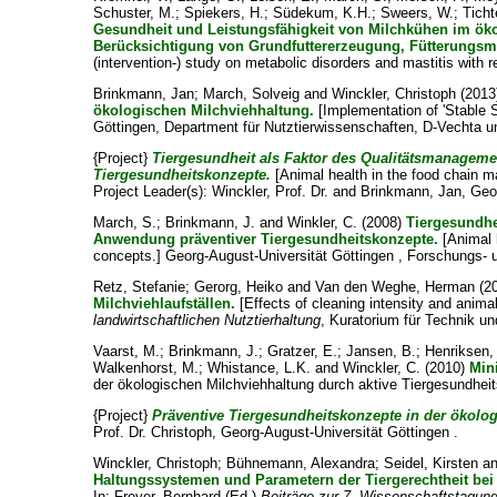
Schuster, M.
;
Spiekers, H.
;
Südekum, K.H.
;
Sweers, W.
;
Ticht
Gesundheit und Leistungsfähigkeit von Milchkühen im ökol
Berücksichtigung von Grundfuttererzeugung, Fütterungsm
(intervention-) study on metabolic disorders and mastitis with
Brinkmann, Jan
;
March, Solveig
and
Winckler, Christoph
(2013
ökologischen Milchviehhaltung.
[Implementation of 'Stable S
Göttingen, Department für Nutztierwissenschaften, D-Vechta und
{Project}
Tiergesundheit als Faktor des Qualitätsmanageme
Tiergesundheitskonzepte.
[Animal health in the food chain m
Project Leader(s):
Winckler, Prof. Dr.
and
Brinkmann, Jan
, Geo
March, S.
;
Brinkmann, J.
and
Winkler, C.
(2008)
Tiergesundhe
Anwendung präventiver Tiergesundheitskonzepte.
[Animal 
concepts.] Georg-August-Universität Göttingen , Forschungs- 
Retz, Stefanie
;
Gerorg, Heiko
and
Van den Weghe, Herman
(2
Milchviehlaufställen.
[Effects of cleaning intensity and anima
landwirtschaftlichen Nutztierhaltung
, Kuratorium für Technik u
Vaarst, M.
;
Brinkmann, J.
;
Gratzer, E.
;
Jansen, B.
;
Henriksen, 
Walkenhorst, M.
;
Whistance, L.K.
and
Winckler, C.
(2010)
Min
der ökologischen Milchviehhaltung durch aktive Tiergesundhei
{Project}
Präventive Tiergesundheitskonzepte in der ökolo
Prof. Dr. Christoph
, Georg-August-Universität Göttingen .
Winckler, Christoph
;
Bühnemann, Alexandra
;
Seidel, Kirsten
a
Haltungssystemen und Parametern der Tiergerechtheit bei
In:
Freyer, Bernhard
(Ed.)
Beiträge zur 7. Wissenschaftstagun