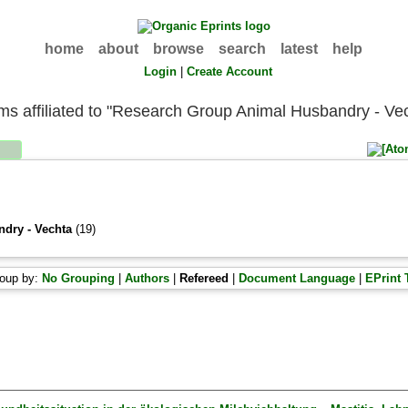
home
about
browse
search
latest
help
Login
|
Create Account
ems affiliated to "Research Group Animal Husbandry - Ve
dry - Vechta
(19)
oup by:
No Grouping
|
Authors
|
Refereed
|
Document Language
|
EPrint 