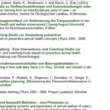
.
(editor):
Barth, K.
;
Brinkmann, J.
and
March, S.
(Eds.) (2011)
tudie zu Stoffwechselstörungen und Eutererkrankungen unter
c farming from an interdisciplinary point of view – an
ünen-Institut, Institut für Ökologischen Landbau, D-Westerau .
Managementtool zur Verbesserung der Tiergesundheit in der
l health and welfare improvement.] Georg-August-Universität
tut für Nutztierwissenschaften, A-Wien .
aching-Studie zur Anwendung präventiver
sed on preventive animal health concepts.] Runs 2004 - 2008.
ltung - Eine Interventions- und Coaching-Studie zur
on- and coaching-study based on preventive animal health
haltung und Ökotoxikologie).
moniakemissionsverhalten von Betonspaltenböden in
g in free stall dairy barns.] In:
Bau, Technik und Umwelt in der
icholas, P.
;
Roderik, S.
;
Rogerson, I.
;
Smolders, G.
;
Stöger, E.
;
welfare planning.
[Minimierung des Tierarzneimitteleinsatzes in
schaften.
 dairy farming.] Runs 2002 - 2004. Project Leader(s):
Winckler,
und Neuland®-Betrieben – eine Pilotstudie zu
ning keeping systems and parameters of animal welfare of saws.]
t für Bodenkultur Wien - Institut für ökologischen Landbau, pp.