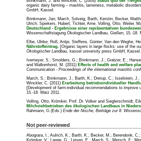
Brinkmann, J.
and
Winckler, C.
(2005)
Status quo der Tierge
organic dairy farming – mastitis, lameness, metabolic disorders
GmbH, Kassel.
Brinkmann, Jan
;
March, Solveig
;
Barth, Kerstin
;
Becker, Matth
Ulrich
;
Spiekers, Hubert
;
Tichter, Arne
;
Volling, Otto
;
Weiler, Ma
Deutschland - Ergebnisse einer repräsentativen bundeswe
Wissenschaftstagung Ökologischer Landbau, Gießen, 15.-18. 
Elbe, Ulrike
;
Roß, Antje
;
Steffens, Günter
;
Van den Weghe, H
Nährstoffeintrag.
[Organic layers in large flocks: use of the ou
Ökologischer Landbau
, kassel university press GmbH, Kassel.
Ivemeyer, S.
;
Smolders, G.
;
Brinkmann, J.
;
Gratzer, E.
;
Hanse
and
Walkenhorst, M.
(2011)
Effects of health and welfare pl
Communication - Proceedings of the international mastitis con
March, S.
;
Brinkmann, J.
;
Barth, K.
;
Drerup, C.
;
Isselstein, J.
;
Winckler, C.
(2011)
Erarbeitung betriebsindividueller Hand
[Development of farm-individual recommendations to improve ud
15.-18. März 2011.
Volling, Otto
;
Krömker, Prof. Dr. Volker
and
Sieglerschmidt, Ei
Milchviehbetrieben des ökologischen Landbaus in Nieder
Rahmann, G
(Eds.)
Ende der Nische, Beiträge zur 8. Wissens
Not peer-reviewed
Abograra, I.
;
Aulrich, K.
;
Barth, K.
;
Becker, M.
;
Berendonk, C.
Krömker, V.
;
Lange, G.
;
Leisen, E.
;
March, S.
;
Mersch, F.
;
Mey