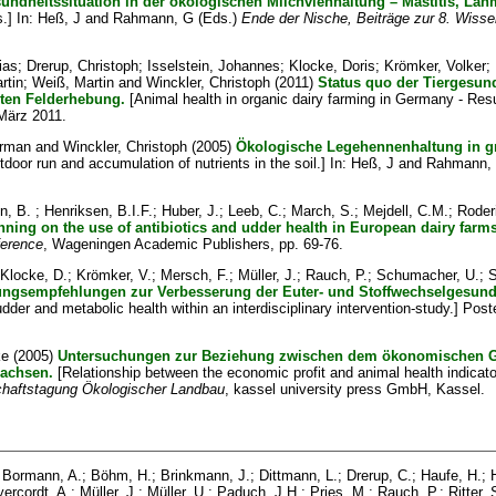
sundheitssituation in der ökologischen Milchviehhaltung – Mastitis, Lah
.] In:
Heß, J
and
Rahmann, G
(Eds.)
Ende der Nische, Beiträge zur 8. Wiss
ias
;
Drerup, Christoph
;
Isselstein, Johannes
;
Klocke, Doris
;
Krömker, Volker
;
rtin
;
Weiß, Martin
and
Winckler, Christoph
(2011)
Status quo der Tiergesund
iten Felderhebung.
[Animal health in organic dairy farming in Germany - Resul
März 2011.
erman
and
Winckler, Christoph
(2005)
Ökologische Legehennenhaltung in g
tdoor run and accumulation of nutrients in the soil.] In:
Heß, J
and
Rahmann,
n, B.
;
Henriksen, B.I.F.
;
Huber, J.
;
Leeb, C.
;
March, S.
;
Mejdell, C.M.
;
Roder
anning on the use of antibiotics and udder health in European dairy farms
ference
, Wageningen Academic Publishers, pp. 69-76.
Klocke, D.
;
Krömker, V.
;
Mersch, F.
;
Müller, J.
;
Rauch, P.
;
Schumacher, U.
;
S
lungsempfehlungen zur Verbesserung der Euter- und Stoffwechselgesundhe
der and metabolic health within an interdisciplinary intervention-study.] Po
ke
(2005)
Untersuchungen zur Beziehung zwischen dem ökonomischen Gew
sachsen.
[Relationship between the economic profit and animal health indicator
chaftstagung Ökologischer Landbau
, kassel university press GmbH, Kassel.
;
Bormann, A.
;
Böhm, H.
;
Brinkmann, J.
;
Dittmann, L.
;
Drerup, C.
;
Haufe, H.
;
ercordt, A.
;
Müller, J.
;
Müller, U.
;
Paduch, J.H.
;
Pries, M.
;
Rauch, P.
;
Ritter, 