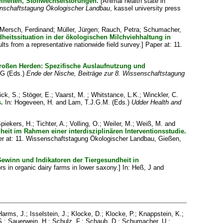
mheiten, Stoffwechselstörungen.
[Animal health state in
enschaftstagung Ökologischer Landbau
, kassel university press
Mersch, Ferdinand
;
Müller, Jürgen
;
Rauch, Petra
;
Schumacher,
heitssituation in der ökologischen Milchviehhaltung in
ts from a representative nationwide field survey.] Paper at: 11.
roßen Herden: Spezifische Auslaufnutzung und
 G
(Eds.)
Ende der Nische, Beiträge zur 8. Wissenschaftstagung
ick, S.
;
Stöger, E.
;
Vaarst, M.
;
Whitstance, L.K.
;
Winckler, C.
.
In:
Hogeveen, H.
and
Lam, T.J.G.M.
(Eds.)
Udder Health and
piekers, H.
;
Tichter, A.
;
Volling, O.
;
Weiler, M.
;
Weiß, M.
and
it im Rahmen einer interdisziplinären Interventionsstudie.
ster at: 11. Wissenschaftstagung Ökologischer Landbau, Gießen,
inn und Indikatoren der Tiergesundheit in
s in organic dairy farms in lower saxony.] In:
Heß, J
and
Harms, J.
;
Isselstein, J.
;
Klocke, D.
;
Klocke, P.
;
Knappstein, K.
;
S.
;
Sauerwein, H.
;
Schulz, F.
;
Schaub, D.
;
Schumacher, U.
;