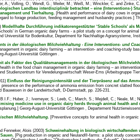
er, A.
;
Volling, O.
;
Wendl, G.
;
Weiler, M.
;
Weiß, M.
;
Winckler, C.
and
Zinke, C
ogischen Landbau interdisziplinär betrachtet – eine (Interventions-) S
anagement und Tierhaltung.
[Health and performance of dairy cows in organi
 regard to forage production, feeding management and husbandry practices.] Th
)
Modellhafte Durchführung indikatorengestützter ‘Stable Schools’ als 
chools' in German organic dairy farms - a pilot study on a concept for anima
 Universität für Bodenkultur, Department für Nachhaltige Agrarsysteme, Insti
nts in der ökologischen Milchviehhaltung - Eine Interventions- und Co
anagement in organic dairy farming – an intervention- and coaching-study ba
rg-August-Universität Göttingen .
it als Faktor des Qualitätsmanagements in der ökologischen Milchviehha
health in the food chain management in organic dairy farming – an interventi
und Studienzentrum für Veredelungswirtschaft Weser-Ems (Arbeitsgruppe Tier
011)
Einfluss der Reinigungsintensität und der Tierpräsenz auf das Am
l presence on the performance of ammonia emission from concret slatted floorin
nd Bauwesen in der Landwirtschaft, D-Darmstadt, pp. 226-231.
B.I.F.
;
Huber, J.
;
Ivemeyer, S.
;
Leeb, C.
;
March, S.
;
Mejdell, C.
;
Neale, M.
;
N
imising medicine use in organic dairy herds through animal health and 
tsplanung.] Georg-August-Universität Göttingen , Departement Nutztierwissen
gischen Milchviehhaltung.
[Preventive concepts for animal health in organic
nd
Fenneker, Alois
(2003)
Schweinehaltung in biologisch wirtschaftenden 
 Sauen.
[Pig production in organic and Neuland®-farms: a pilot study concer
g zum Ökologischen Landbau "Ökologischer Landbau der Zukunft"
, Universitä