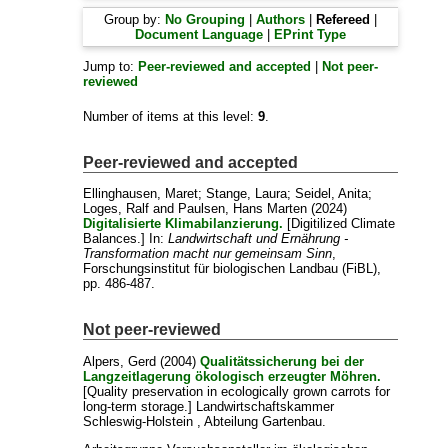
Group by:
No Grouping
|
Authors
|
Refereed
|
Document Language
|
EPrint Type
Jump to:
Peer-reviewed and accepted
|
Not peer-
reviewed
Number of items at this level:
9
.
Peer-reviewed and accepted
Ellinghausen, Maret
;
Stange, Laura
;
Seidel, Anita
;
Loges, Ralf
and
Paulsen, Hans Marten
(2024)
Digitalisierte Klimabilanzierung.
[Digitilized Climate
Balances.] In:
Landwirtschaft und Ernährung -
Transformation macht nur gemeinsam Sinn
,
Forschungsinstitut für biologischen Landbau (FiBL),
pp. 486-487.
Not peer-reviewed
Alpers, Gerd
(2004)
Qualitätssicherung bei der
Langzeitlagerung ökologisch erzeugter Möhren.
[Quality preservation in ecologically grown carrots for
long-term storage.] Landwirtschaftskammer
Schleswig-Holstein , Abteilung Gartenbau.