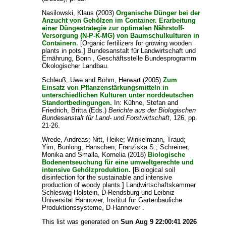
Nasilowski, Klaus
(2003)
Organische Dünger bei der
Anzucht von Gehölzen im Container. Erarbeitung
einer Düngestrategie zur optimalen Nährstoff-
Versorgung (N-P-K-MG) von Baumschulkulturen in
Containern.
[Organic fertilizers for growing wooden
plants in pots.] Bundesanstalt für Landwirtschaft und
Ernährung, Bonn , Geschäftsstelle Bundesprogramm
Ökologischer Landbau.
Schleuß, Uwe
and
Böhm, Herwart
(2005)
Zum
Einsatz von Pflanzenstärkungsmitteln in
unterschiedlichen Kulturen unter norddeutschen
Standortbedingungen.
In:
Kühne, Stefan
and
Friedrich, Britta
(Eds.)
Berichte aus der Biologischen
Bundesanstalt für Land- und Forstwirtschaft
, 126, pp.
21-26.
Wrede, Andreas
;
Nitt, Heike
;
Winkelmann, Traud
;
Yim, Bunlong
;
Hanschen, Franziska S.
;
Schreiner,
Monika
and
Smalla, Kornelia
(2018)
Biologische
Bodenentseuchung für eine umweltgerechte und
intensive Gehölzproduktion.
[Biological soil
disinfection for the sustainable and intensive
production of woody plants.] Landwirtschaftskammer
Schleswig-Holstein, D-Rendsburg und Leibniz
Universität Hannover, Institut für Gartenbauliche
Produktionssysteme, D-Hannover .
This list was generated on
Sun Aug 9 22:00:41 2026