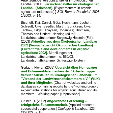
Arbeitsgruppe Versuchsansteller im ökologischen
Landbau
(2003)
Versuchsansteller im ökologischen
Landbau (Adressen).
[Experimenters in organic
agriculture (addresses).]
SÖL-Berater-Rundbrief
, 2003,
1/2003, p. 14.
Bischoff, Kai
;
Daniel, Götz
;
Hochmann, Jochen
;
Schleuß, Uwe
;
Seedler, Martin
;
Süncksen, Uwe
;
Techow, Edgar
;
Thaysen, Johannes
;
Thomsen,
Thomas
and
Untiedt, Henning
(editor):
Landwirtschaftskammer Schleswig-Holstein
(Ed.)
(2003)
Aktuelles aus dem Ökologischen Landbau
2002 (Versuchsbericht Ökologischer Landbau)
[Current trials and developments in organic
agriculture 2002].
Mitteilungen der
Landwirtschaftskammer, no. 569/03.
Landwirtschaftskammer Schleswig-Holstein .
Gerlach, Florian
(2003)
Übersicht über Homepages
und Dokumentdatenbanken der "Arbeitsgruppe
Versuchsansteller im Ökologischen Landbau" im
"Verband der Landwirtschaftskammern e.V." (VLK)
und ihrer Mitglieder.
[Chart of websites and online-
databases containing reports by the "working group of
experimental stations for organic agriculture" and its
members.] Working paper. [Unpublished]
Gruber, H.
(2002)
Angewandte Forschung –
erfolgreiche Zusammenarbeit.
[Applied research -
successful cooperation.]
Ökologie & Landbau
, 123
(3/2002), p. 15.