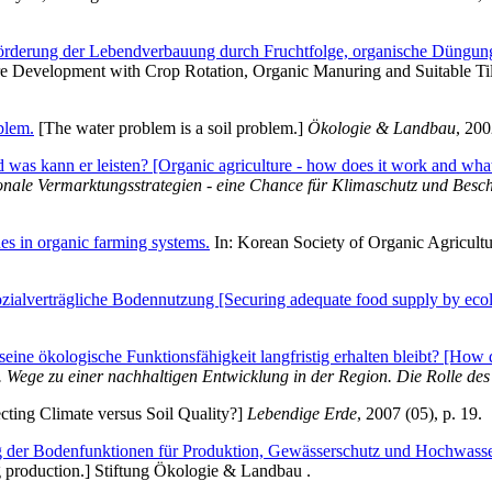
örderung der Lebendverbauung durch Fruchtfolge, organische Düngun
ture Development with Crop Rotation, Organic Manuring and Suitable Ti
blem.
[The water problem is a soil problem.]
Ökologie & Landbau
, 200
 was kann er leisten? [Organic agriculture - how does it work and what
nale Vermarktungsstrategien - eine Chance für Klimaschutz und Besch
ues in organic farming systems.
In:
Korean Society of Organic Agricultu
ialverträgliche Bodennutzung [Securing adequate food supply by ecolog
ine ökologische Funktionsfähigkeit langfristig erhalten bleibt? [How d
. Wege zu einer nachhaltigen Entwicklung in der Region. Die Rolle de
cting Climate versus Soil Quality?]
Lebendige Erde
, 2007 (05), p. 19.
ng der Bodenfunktionen für Produktion, Gewässerschutz und Hochwass
ng production.] Stiftung Ökologie & Landbau .