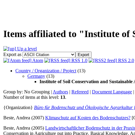
Items affiliated to "Institute o
Up a level
Export as
Atom
RSS 1.0
RSS 2.0
Country / Organization / Project
(13)
Germany
(13)
Institute of Soil Conservation and Sustainable 
Group by:
No Grouping
|
Authors
|
Refereed
|
Document Language
Number of items at this level:
13
.
{Organization}
Büro für Bodenschutz und Ökologische Agrarkultur [I
Beste, Andrea
(2007)
Klimaschutz auf Kosten des Bodenschutzes?
[C
Beste, Andrea
(2005)
Landwirtschaftlicher Bodenschutz in der Pra
Conservation in Agriculture put into Practice. Basical Knowledge, A