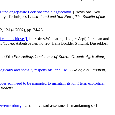
g und angepasste Bodenbearbeitungstechnik.
[Provisional Soil
llage Techniques.]
Local Land and Soil News, The Bulletin of the
2, 124 (4/2002), pp. 24-26.
 can it achieve?].
In:
Spiess-Wallbaum, Holger
;
Zepf, Christian
and
äftigung
. Arbeitspapier, no. 26. Hans Böckler Stiftung, Düsseldorf,
re
(Ed.)
Proceedings Conference of Korean Organic Agriculture,
ically and socially responsible land use].
Ökologie & Landbau
,
oes soil need to be managed to maintain its long-term ecological
s Bodens
.
ervermeidung.
[Qualitative soil assessment - maintaining soil