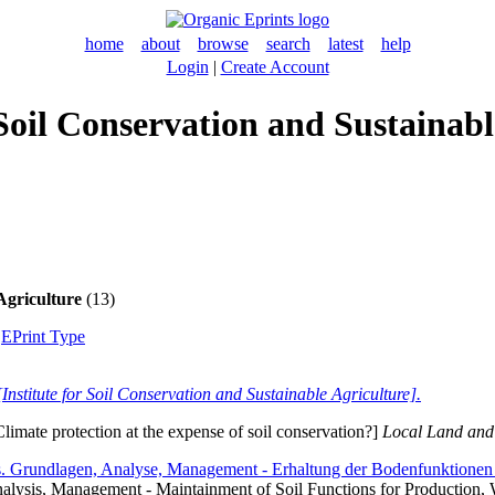
home
about
browse
search
latest
help
Login
|
Create Account
f Soil Conservation and Sustainab
Agriculture
(13)
|
EPrint Type
nstitute for Soil Conservation and Sustainable Agriculture].
limate protection at the expense of soil conservation?]
Local Land and
xis. Grundlagen, Analyse, Management - Erhaltung der Bodenfunktione
nalysis, Management - Maintainment of Soil Functions for Production, 