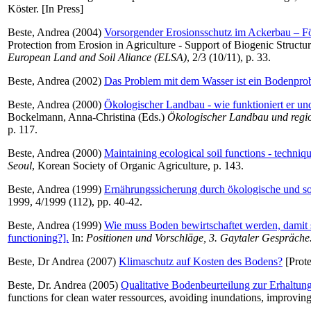
Köster. [In Press]
Beste, Andrea
(2004)
Vorsorgender Erosionsschutz im Ackerbau – F
Protection from Erosion in Agriculture - Support of Biogenic Struc
European Land and Soil Aliance (ELSA)
, 2/3 (10/11), p. 33.
Beste, Andrea
(2002)
Das Problem mit dem Wasser ist ein Bodenpro
Beste, Andrea
(2000)
Ökologischer Landbau - wie funktioniert er und
Bockelmann, Anna-Christina
(Eds.)
Ökologischer Landbau und regio
p. 117.
Beste, Andrea
(2000)
Maintaining ecological soil functions - techniq
Seoul
, Korean Society of Organic Agriculture, p. 143.
Beste, Andrea
(1999)
Ernährungssicherung durch ökologische und soz
1999, 4/1999 (112), pp. 40-42.
Beste, Andrea
(1999)
Wie muss Boden bewirtschaftet werden, damit se
functioning?].
In:
Positionen und Vorschläge, 3. Gaytaler Gespräche
Beste, Dr Andrea
(2007)
Klimaschutz auf Kosten des Bodens?
[Prote
Beste, Dr. Andrea
(2005)
Qualitative Bodenbeurteilung zur Erhaltu
functions for clean water ressources, avoiding inundations, improvi