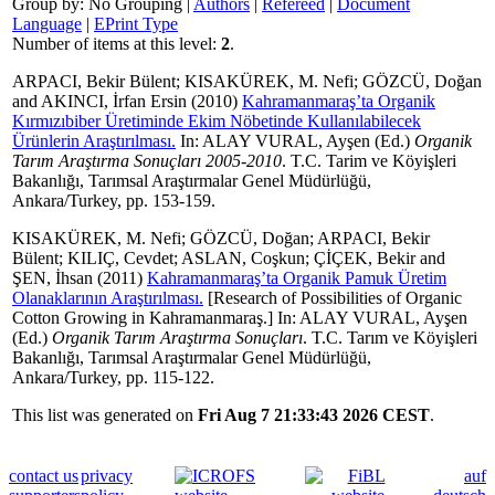
Group by:
No Grouping
|
Authors
|
Refereed
|
Document
Language
|
EPrint Type
Number of items at this level:
2
.
ARPACI, Bekir Bülent
;
KISAKÜREK, M. Nefi
;
GÖZCÜ, Doğan
and
AKINCI, İrfan Ersin
(2010)
Kahramanmaraş’ta Organik
Kırmızıbiber Üretiminde Ekim Nöbetinde Kullanılabilecek
Ürünlerin Araştırılması.
In:
ALAY VURAL, Ayşen
(Ed.)
Organik
Tarım Araştırma Sonuçları 2005-2010
. T.C. Tarim ve Köyişleri
Bakanlığı, Tarımsal Araştırmalar Genel Müdürlüğü,
Ankara/Turkey, pp. 153-159.
KISAKÜREK, M. Nefi
;
GÖZCÜ, Doğan
;
ARPACI, Bekir
Bülent
;
KILIÇ, Cevdet
;
ASLAN, Coşkun
;
ÇİÇEK, Bekir
and
ŞEN, İhsan
(2011)
Kahramanmaraş’ta Organik Pamuk Üretim
Olanaklarının Araştırılması.
[Research of Possibilities of Organic
Cotton Growing in Kahramanmaraş.] In:
ALAY VURAL, Ayşen
(Ed.)
Organik Tarım Araştırma Sonuçları
. T.C. Tarım ve Köyişleri
Bakanlığı, Tarımsal Araştırmalar Genel Müdürlüğü,
Ankara/Turkey, pp. 115-122.
This list was generated on
Fri Aug 7 21:33:43 2026 CEST
.
contact us
privacy
auf