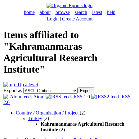
home
about
browse
search
latest
help
Login
|
Create Account
Items affiliated to
"Kahramanmaras
Agricultural Research
Institute"
Up a level
Export as
Atom
RSS 1.0
RSS
2.0
Country / Organization / Project
(2)
Turkey
(2)
Kahramanmaras Agricultural Research
Institute
(2)