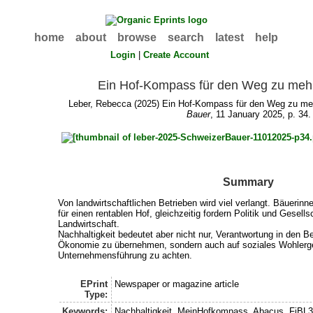
home
about
browse
search
latest
help
Login
|
Create Account
Ein Hof-Kompass für den Weg zu mehr
Leber, Rebecca
(2025) Ein Hof-Kompass für den Weg zu meh
Bauer
, 11 January 2025, p. 34.
Summary
Von landwirtschaftlichen Betrieben wird viel verlangt. Bäuerin
für einen rentablen Hof, gleichzeitig fordern Politik und Gesell
Landwirtschaft.
Nachhaltigkeit bedeutet aber nicht nur, Verantwortung in den 
Ökonomie zu übernehmen, sondern auch auf soziales Wohlerg
Unternehmensführung zu achten.
EPrint
Newspaper or magazine article
Type:
Keywords:
Nachhaltigkeit, MeinHofkompass, Abacus, FiBL