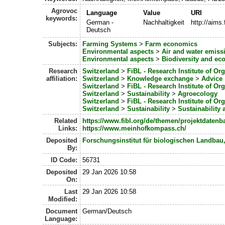
Agrovoc
Language
Value
URI
keywords:
German -
Nachhaltigkeit
http://aims
Deutsch
Subjects:
Farming Systems
>
Farm economics
Environmental aspects
>
Air and water emiss
Environmental aspects
>
Biodiversity and ec
Research
Switzerland
>
FiBL - Research Institute of Or
affiliation:
Switzerland
>
Knowledge exchange
>
Advice
Switzerland
>
FiBL - Research Institute of Or
Switzerland
>
Sustainability
>
Agroecology
Switzerland
>
FiBL - Research Institute of Or
Switzerland
>
Sustainability
>
Sustainability
Related
https://www.fibl.org/de/themen/projektdatenb
Links:
https://www.meinhofkompass.ch/
Deposited
Forschungsinstitut für biologischen Landbau
By:
ID Code:
56731
Deposited
29 Jan 2026 10:58
On:
Last
29 Jan 2026 10:58
Modified:
Document
German/Deutsch
Language: