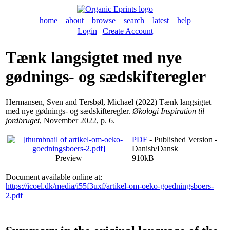
home
about
browse
search
latest
help
Login
|
Create Account
Tænk langsigtet med nye
gødnings- og sædskifteregler
Hermansen, Sven
and
Tersbøl, Michael
(2022) Tænk langsigtet
med nye gødnings- og sædskifteregler.
Økologi Inspiration til
jordbruget
, November 2022, p. 6.
PDF
- Published Version -
Danish/Dansk
Preview
910kB
Document available online at:
https://icoel.dk/media/i55f3uxf/artikel-om-oeko-goedningsboers-
2.pdf