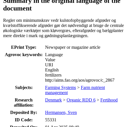
Summary in the original language of the
document
Regler om minimumskrav vedr kulstofopbyggende afgrøder og
kvælstoffikserende afgrøder gør det nødvendigt at bruge de centrale
økologiske værktøjer som kløvergræs, efterafgrøder og bælgplanter
mere direkte i mark og gødningsplanlægningen.
EPrint Type:
Newspaper or magazine article
Agrovoc keywords:
Language
Value
URI
English
fertilizers
http://aims.fao.org/aos/agrovoc/c_2867
Subjects:
Farming Systems
>
Farm nutrient
management
Research
Denmark
>
Organic RDD 6
>
Fertihood
affiliation:
Deposited By:
Hermansen, Sven
ID Code:
55331