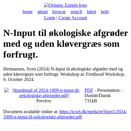
home
about
browse
search
latest
help
Login
|
Create Account
N-Input til økologiske afgrøder
med og uden kløvergræs som
forfrugt.
Hermansen, Sven
(2024) N-Input til økologiske afgrøder med og
uden kløvergræs som forfrugt. Workshop at: Fertihood Workshop,
9. October 2024.
PDF
- Presentation -
Danish/Dansk
Preview
731kB
Document available online at:
https://icoel.dk/media/te5hsei1/2024-
1009-n-input-til-oekologiske-afgroeder.pdf