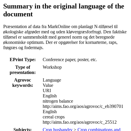
Summary in the original language of the
document
Præsentation af data fra MarkOnline om planlagt N-tilførsel til
økologiske afgrøder med og uden kløvergræsforfrugt. Den faktiske
tilførsel er sammenholdt med generel norm og det beregnede
økonomiske optimum. Der er opgørelser for kornarterne, raps,
frøgræs og fodermajs.
EPrint Type:
Conference paper, poster, etc.
Type of
Workshop
presentation:
Agrovoc
Language
keywords:
Value
URI
English
nitrogen balance
http://aims.fao.org/aos/agrovoc/c_eb390701
English
cereal crops
http://aims.fao.org/aos/agrovoc/c_25512
Subjects:
Crop husbandry
>
Crop combinations and