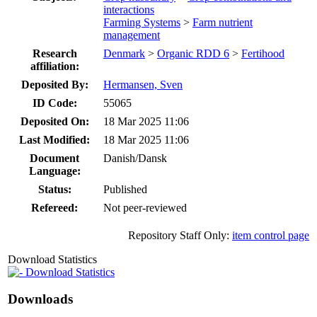
interactions
Farming Systems
>
Farm nutrient
management
Research
Denmark
>
Organic RDD 6
>
Fertihood
affiliation:
Deposited By:
Hermansen, Sven
ID Code:
55065
Deposited On:
18 Mar 2025 11:06
Last Modified:
18 Mar 2025 11:06
Document
Danish/Dansk
Language:
Status:
Published
Refereed:
Not peer-reviewed
Repository Staff Only:
item control page
Download Statistics
Download Statistics
Downloads