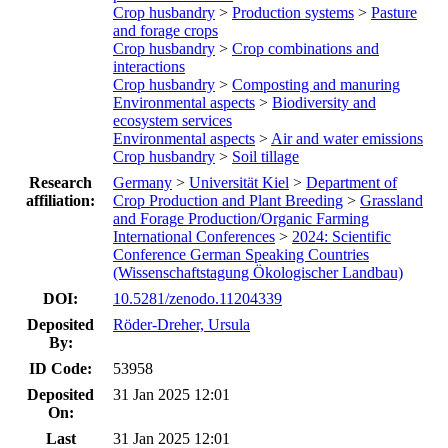
Crop husbandry
>
Production systems
>
Pasture
and forage crops
Crop husbandry
>
Crop combinations and
interactions
Crop husbandry
>
Composting and manuring
Environmental aspects
>
Biodiversity and
ecosystem services
Environmental aspects
>
Air and water emissions
Crop husbandry
>
Soil tillage
Research
Germany
>
Universität Kiel
>
Department of
affiliation:
Crop Production and Plant Breeding
>
Grassland
and Forage Production/Organic Farming
International Conferences
>
2024: Scientific
Conference German Speaking Countries
(Wissenschaftstagung Ökologischer Landbau)
DOI:
10.5281/zenodo.11204339
Deposited
Röder-Dreher, Ursula
By:
ID Code:
53958
Deposited
31 Jan 2025 12:01
On:
Last
31 Jan 2025 12:01