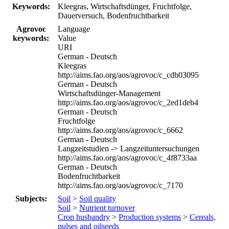
Keywords:
Kleegras, Wirtschaftsdünger, Fruchtfolge,
Dauerversuch, Bodenfruchtbarkeit
Agrovoc
Language
keywords:
Value
URI
German - Deutsch
Kleegras
http://aims.fao.org/aos/agrovoc/c_cdb03095
German - Deutsch
Wirtschaftsdünger-Management
http://aims.fao.org/aos/agrovoc/c_2ed1deb4
German - Deutsch
Fruchtfolge
http://aims.fao.org/aos/agrovoc/c_6662
German - Deutsch
Langzeitstudien -> Langzeituntersuchungen
http://aims.fao.org/aos/agrovoc/c_4f8733aa
German - Deutsch
Bodenfruchtbarkeit
http://aims.fao.org/aos/agrovoc/c_7170
Subjects:
Soil
>
Soil quality
Soil
>
Nutrient turnover
Crop husbandry
>
Production systems
>
Cereals,
pulses and oilseeds