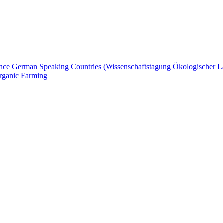
rence German Speaking Countries (Wissenschaftstagung Ökologischer 
Organic Farming