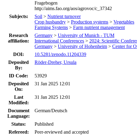
Fragebogen
http://aims.fao.org/aos/agrovoc/c_37342
Subjects:
Soil
>
Nutrient turnover
Crop husbandry
>
Production systems
>
Vegetables
Farming Systems
>
Farm nutrient management
Research
Germany
>
University of Munich - TUM
affiliation:
International Conferences
>
2024: Scientific Confe
Germany
>
University of Hohenheim
>
Center for 
DOI:
10.5281/zenodo.11204339
Deposited
Röder-Dreher, Ursula
By:
ID Code:
53929
Deposited
31 Jan 2025 12:01
On:
Last
31 Jan 2025 12:01
Modified:
Document
German/Deutsch
Language:
Status:
Published
Refereed:
Peer-reviewed and accepted