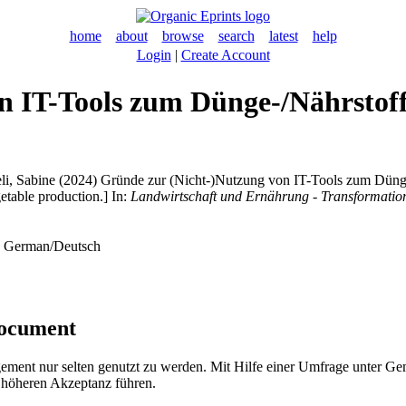
home
about
browse
search
latest
help
Login
|
Create Account
n IT-Tools zum Dünge-/Nährsto
li, Sabine
(2024) Gründe zur (Nicht-)Nutzung von IT-Tools zum Düng
getable production.] In:
Landwirtschaft und Ernährung - Transformati
 - German/Deutsch
document
nt nur selten genutzt zu werden. Mit Hilfe einer Umfrage unter Gemü
r höheren Akzeptanz führen.