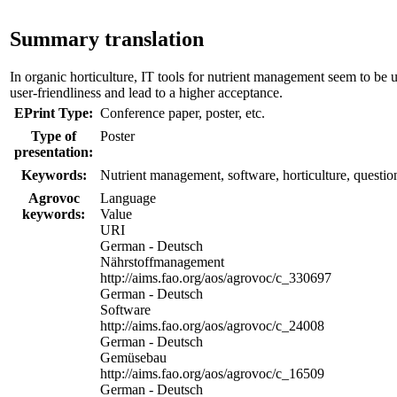
Summary translation
In organic horticulture, IT tools for nutrient management seem to be 
user-friendliness and lead to a higher acceptance.
EPrint Type:
Conference paper, poster, etc.
Type of
Poster
presentation:
Keywords:
Nutrient management, software, horticulture, questio
Agrovoc
Language
keywords:
Value
URI
German - Deutsch
Nährstoffmanagement
http://aims.fao.org/aos/agrovoc/c_330697
German - Deutsch
Software
http://aims.fao.org/aos/agrovoc/c_24008
German - Deutsch
Gemüsebau
http://aims.fao.org/aos/agrovoc/c_16509
German - Deutsch