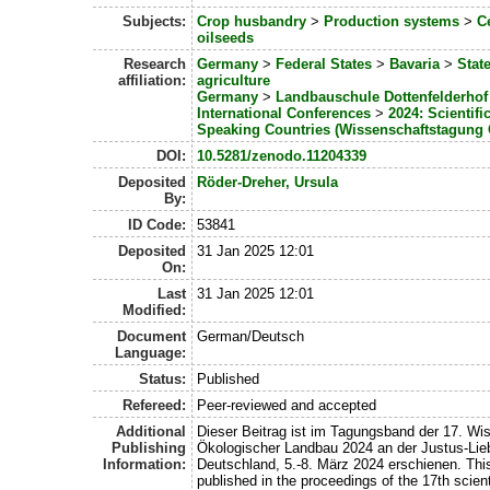
Subjects:
Crop husbandry
>
Production systems
>
C
oilseeds
Research
Germany
>
Federal States
>
Bavaria
>
Stat
affiliation:
agriculture
Germany
>
Landbauschule Dottenfelderhof 
International Conferences
>
2024: Scientif
Speaking Countries (Wissenschaftstagung
DOI:
10.5281/zenodo.11204339
Deposited
Röder-Dreher, Ursula
By:
ID Code:
53841
Deposited
31 Jan 2025 12:01
On:
Last
31 Jan 2025 12:01
Modified:
Document
German/Deutsch
Language:
Status:
Published
Refereed:
Peer-reviewed and accepted
Additional
Dieser Beitrag ist im Tagungsband der 17. W
Publishing
Ökologischer Landbau 2024 an der Justus-Lieb
Information:
Deutschland, 5.-8. März 2024 erschienen. Thi
published in the proceedings of the 17th scien