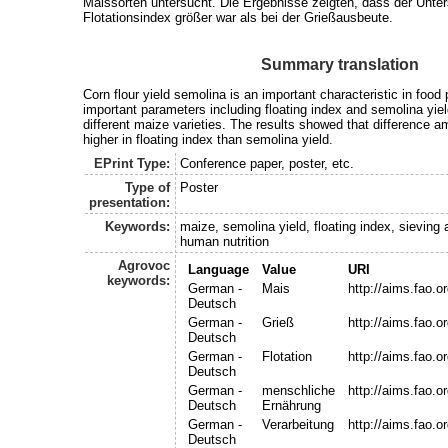
Maissorten untersucht. Die Ergebnisse zeigten, dass der Unte
Flotationsindex größer war als bei der Grießausbeute.
Summary translation
Corn flour yield semolina is an important characteristic in foo
important parameters including floating index and semolina yie
different maize varieties. The results showed that difference 
higher in floating index than semolina yield.
EPrint Type:
Conference paper, poster, etc.
Type of
Poster
presentation:
Keywords:
maize, semolina yield, floating index, sieving a
human nutrition
Agrovoc
Language
Value
URI
keywords:
German -
Mais
http://aims.fao.
Deutsch
German -
Grieß
http://aims.fao.
Deutsch
German -
Flotation
http://aims.fao.
Deutsch
German -
menschliche
http://aims.fao.
Deutsch
Ernährung
German -
Verarbeitung
http://aims.fao.
Deutsch