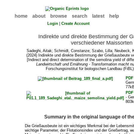
home
about
browse
search
latest
help
Login
|
Create Account
Indirekte und direkte Bestimmung der 
verschiedener Maissorten
Sadeghi, Aitak
;
Schmidt, Constanze
;
Szabo, Lilla
;
Neubeck, K
(2024) Indirekte und direkte Bestimmung der Grießausbeute v
[Indirect and direct determination of the semolina yield of diffe
Landwirtschaft und Ernährung - Transformation macht 
Forschungsinstitut für biologischen Landbau (FiBL)
PDF
Ger
77k
PDF
- Ge
803
Summary in the original language of t
Die Grießausbeute ist ein wichtiges Merkmal bei der Lebensmit
wichtige Parameter, der Flotationsindex und der Grießertrag, 