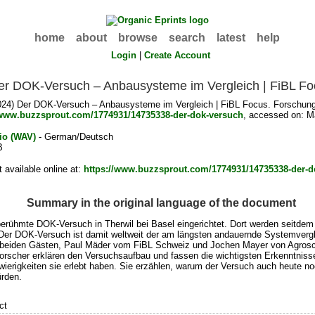
home
about
browse
search
latest
help
Login
|
Create Account
er DOK-Versuch – Anbausysteme im Vergleich | FiBL F
24) Der DOK-Versuch – Anbausysteme im Vergleich | FiBL Focus. Forschungsin
/www.buzzsprout.com/1774931/14735338-der-dok-versuch
, accessed on: M
io (WAV)
- German/Deutsch
B
available online at:
https://www.buzzsprout.com/1774931/14735338-der-d
Summary in the original language of the document
ühmte DOK-Versuch in Therwil bei Basel eingerichtet. Dort werden seitdem 
. Der DOK-Versuch ist damit weltweit der am längsten andauernde Systemvergl
n beiden Gästen, Paul Mäder vom FiBL Schweiz und Jochen Mayer von Agrosco
 Forscher erklären den Versuchsaufbau und fassen die wichtigsten Erkenntni
erigkeiten sie erlebt haben. Sie erzählen, warum der Versuch auch heute no
rden.
ct