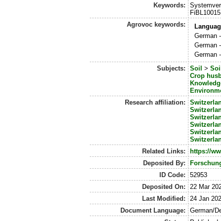
Keywords:
Systemverg
FiBL10015
Agrovoc keywords:
Languag
German -
German -
German -
Subjects:
Soil
>
Soi
Crop hus
Knowledg
Environme
Research affiliation:
Switzerla
Switzerla
Switzerla
Switzerla
Switzerla
Switzerla
Related Links:
https://w
Deposited By:
Forschung
ID Code:
52953
Deposited On:
22 Mar 20
Last Modified:
24 Jan 20
Document Language:
German/D