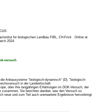
ocus
stitut für biologischen Landbau FiBL, CH-Frick . Online at
arch 2024.
ok-versuch
die Anbausysteme "biologisch-dynamisch" (D), "biologisch-
eichsversuch in der Landwirtschaft.
pe, über ihre langjährigen Erfahrungen im DOK-Versuch, der
sse zusammen. Sie berichten darüber, was den Versuch so
ch neue und zum Teil auch unerwartete Ergebnisse hervorbringt