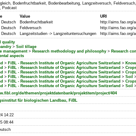
leich, Bodenfruchtbarkeit, Bodenbearbeitung, Langzeitversuch, Feldversuc
, Podcast
e
Value
URI
 Deutsch
Bodenfruchtbarkeit
http://aims.fao.org
 Deutsch
Feldversuch
http://aims.fao.org
 Deutsch
Langzeitstudien -> Langzeituntersuchungen
http://aims.fao.org
l quality
bandry
>
Soil tillage
e management
>
Research methodology and philosophy
>
Research com
ntal aspects
nd
>
FiBL - Research Institute of Organic Agriculture Switzerland
>
Know
nd
>
FiBL - Research Institute of Organic Agriculture Switzerland
>
Crop
nd
>
FiBL - Research Institute of Organic Agriculture Switzerland
>
Crop
nd
>
FiBL - Research Institute of Organic Agriculture Switzerland
>
Soil
nd
>
FiBL - Research Institute of Organic Agriculture Switzerland
>
Crop
nd
>
FiBL - Research Institute of Organic Agriculture Switzerland
>
Soil
ww.fibl.org/de/themen/projektdatenbank/projektitem/project/404
sinstitut für biologischen Landbau, FiBL
24 14:22
25 08:44
eutsch