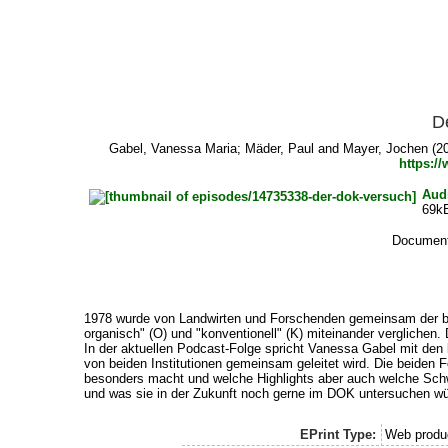
D
Gabel, Vanessa Maria
;
Mäder, Paul
and
Mayer, Jochen
(20
https:/
Aud
69k
Document 
1978 wurde von Landwirten und Forschenden gemeinsam der ber
organisch" (O) und "konventionell" (K) miteinander verglichen
In der aktuellen Podcast-Folge spricht Vanessa Gabel mit de
von beiden Institutionen gemeinsam geleitet wird. Die beiden
besonders macht und welche Highlights aber auch welche Schwi
und was sie in der Zukunft noch gerne im DOK untersuchen wü
EPrint Type:
Web produ