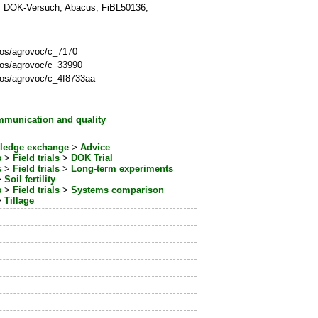
h, DOK-Versuch, Abacus, FiBL50136,
/aos/agrovoc/c_7170
/aos/agrovoc/c_33990
/aos/agrovoc/c_4f8733aa
munication and quality
ledge exchange
>
Advice
s
>
Field trials
>
DOK Trial
s
>
Field trials
>
Long-term experiments
>
Soil fertility
s
>
Field trials
>
Systems comparison
>
Tillage