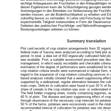
wichtige Anbaupausen der Fruchtarten in den Anbauabfolgen ni
diesen Ergebnissen kann die Schlussfolgerung gezogen werden
Anstrengungen in den Betrieben zur Verbesserung der Fruchtf
werden müssen, um die Bodenfruchtbarkeit zu erhalten und Ert
zukünftig besser zu vermeiden. In Lehre und Forschung ist hie
experimentelle Tätigkeit insbesondere in Form der Dauerversuc
Gebieten des praktischen Fruchtfolge- und Nährstoffmanagemen
Beratungsunterlagen anbieten zu können.
Summary translation
Plot card records of crop rotation arrangements from 32 organ
federal state of Saxony were analyzed according to field plot a
period. In total, a data set of 810 organically cultivated field p
was available. First, a suitable assessment procedure was deve
management, in which easily recordable and checkable criteria fo
estimation of the degree of performance were established for ba
crop rotation criteria results were summarized in tabular form,
regard to the expansion of crop rotation consulting services in
based analyses initially showed that a weed suppressing effect
supported by a widespread, regular alternation between the cult
main crops. Deficits in cultivation were found in just 20 % of th
share of cereals in the crop rotation was over- or understated 
The field fodder cropping share, mostly comprising legumes, w
40 % of plots. The disease and pest suppressing effect of crop 
through observance of the necessary crop intervals for potato
50 % of the farms, potatoes were excessively used in the rotat
recommended interval of cultivation for potatoes was not obse