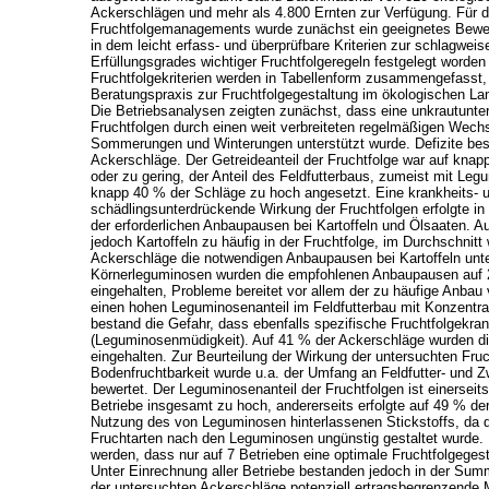
Ackerschlägen und mehr als 4.800 Ernten zur Verfügung. Für d
Fruchtfolgemanagements wurde zunächst ein geeignetes Bewer
in dem leicht erfass- und überprüfbare Kriterien zur schlagwe
Erfüllungsgrades wichtiger Fruchtfolgeregeln festgelegt worden 
Fruchtfolgekriterien werden in Tabellenform zusammengefasst, 
Beratungspraxis zur Fruchtfolgegestaltung im ökologischen La
Die Betriebsanalysen zeigten zunächst, dass eine unkrautunt
Fruchtfolgen durch einen weit verbreiteten regelmäßigen Wec
Sommerungen und Winterungen unterstützt wurde. Defizite bes
Ackerschläge. Der Getreideanteil der Fruchtfolge war auf kna
oder zu gering, der Anteil des Feldfutterbaus, zumeist mit Leg
knapp 40 % der Schläge zu hoch angesetzt. Eine krankheits- 
schädlingsunterdrückende Wirkung der Fruchtfolgen erfolgte in
der erforderlichen Anbaupausen bei Kartoffeln und Ölsaaten. A
jedoch Kartoffeln zu häufig in der Fruchtfolge, im Durchschnit
Ackerschläge die notwendigen Anbaupausen bei Kartoffeln unte
Körnerleguminosen wurden die empfohlenen Anbaupausen auf 
eingehalten, Probleme bereitet vor allem der zu häufige Anbau
einen hohen Leguminosenanteil im Feldfutterbau mit Konzentra
bestand die Gefahr, dass ebenfalls spezifische Fruchtfolgekra
(Leguminosenmüdigkeit). Auf 41 % der Ackerschläge wurden d
eingehalten. Zur Beurteilung der Wirkung der untersuchten Fruc
Bodenfruchtbarkeit wurde u.a. der Umfang an Feldfutter- und 
bewertet. Der Leguminosenanteil der Fruchtfolgen ist einerseit
Betriebe insgesamt zu hoch, andererseits erfolgte auf 49 % de
Nutzung des von Leguminosen hinterlassenen Stickstoffs, da d
Fruchtarten nach den Leguminosen ungünstig gestaltet wurde. 
werden, dass nur auf 7 Betrieben eine optimale Fruchtfolgeges
Unter Einrechnung aller Betriebe bestanden jedoch in der Su
der untersuchten Ackerschläge potenziell ertragsbegrenzende M