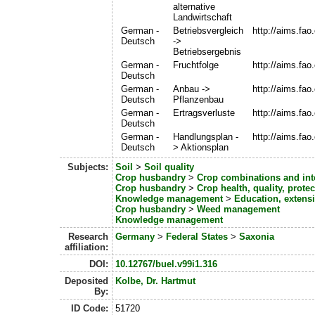
alternative
Landwirtschaft
German -
Betriebsvergleich
http://aims.fa
Deutsch
->
Betriebsergebnis
German -
Fruchtfolge
http://aims.fa
Deutsch
German -
Anbau ->
http://aims.fa
Deutsch
Pflanzenbau
German -
Ertragsverluste
http://aims.fa
Deutsch
German -
Handlungsplan -
http://aims.fa
Deutsch
> Aktionsplan
Subjects:
Soil
>
Soil quality
Crop husbandry
>
Crop combinations and int
Crop husbandry
>
Crop health, quality, protec
Knowledge management
>
Education, exten
Crop husbandry
>
Weed management
Knowledge management
Research
Germany
>
Federal States
>
Saxonia
affiliation:
DOI:
10.12767/buel.v99i1.316
Deposited
Kolbe, Dr. Hartmut
By:
ID Code:
51720