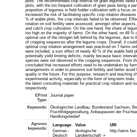
plots. The recommended crop interval for grain legumes failed
plots, with the too frequent cultivation of grain peas being a pa
proportion of legumes in field fodder cultivation with a focus o
increased the risk of facilitating specific crop rotation diseas
% of arable plots, the crop intervals failed to be observed. Ef
rotation on soil fertility were assessed, amongst other aspects, 
and catch crop cultivation. On the one hand, the share of legu
too high on the majority of farms. On the other hand, on 49 % o
optimal use of the nitrogen left behind by the legumes, due to 
of cropping sequences after the legume crops. Overall, it could
optimal crop rotation arrangement was practiced on 7 farms on
were included, a sum effect of nearly 40 % of the arable field 
potentially yield limiting deficits, mainly because basic intervals
species were not observed in the cropping sequences. From the
concluded that increased efforts need to be undertaken by farm
arrangements in order to preserve soil fertility and better avoid
quality in the future. For this purpose, research and teaching s
experimental activity, especially in the form of long-term trials,
the latest consulting materials for practical crop rotation and 
respectively.
EPrint
Journal paper
Type:
Keywords:
Ökologischer Landbau, Bundesland Sachsen, Be
Fruchtfolgegestaltung, Anbaupausen der Fruchtar
Handlungsbedarf
Agrovoc
Language
Value
URI
keywords:
German -
ökologische
http://aims.fa
Deutsch
Landwirtschaft ->