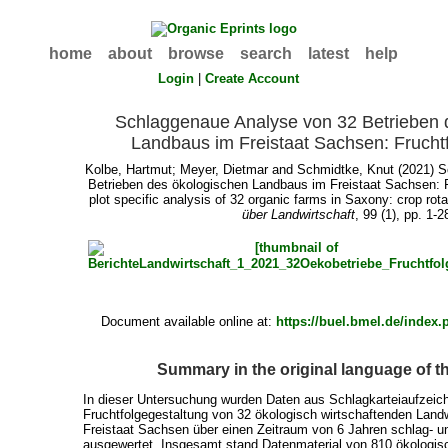
home
about
browse
search
latest
help
Login
|
Create Account
Schlaggenaue Analyse von 32 Betrieben 
Landbaus im Freistaat Sachsen: Frucht
Kolbe, Hartmut
;
Meyer, Dietmar
and
Schmidtke, Knut
(2021) S
Betrieben des ökologischen Landbaus im Freistaat Sachsen: Fr
plot specific analysis of 32 organic farms in Saxony: crop r
über Landwirtschaft
, 99 (1), pp. 1-2
Document available online at:
https://buel.bmel.de/index.
Summary in the original language of 
In dieser Untersuchung wurden Daten aus Schlagkarteiaufzeic
Fruchtfolgegestaltung von 32 ökologisch wirtschaftenden Landw
Freistaat Sachsen über einen Zeitraum von 6 Jahren schlag- u
ausgewertet. Insgesamt stand Datenmaterial von 810 ökologis