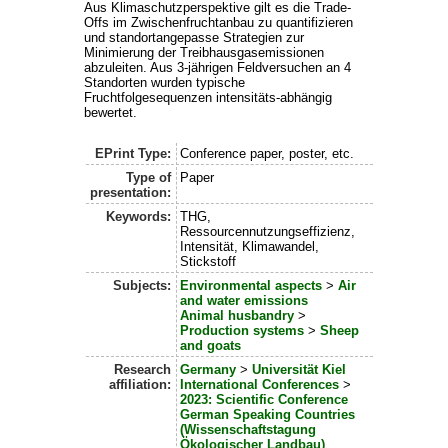
Aus Klimaschutzperspektive gilt es die Trade-
Offs im Zwischenfruchtanbau zu quantifizieren
und standortangepasse Strategien zur
Minimierung der Treibhausgasemissionen
abzuleiten. Aus 3-jährigen Feldversuchen an 4
Standorten wurden typische
Fruchtfolgesequenzen intensitäts-abhängig
bewertet.
EPrint Type:
Conference paper, poster, etc.
Type of
Paper
presentation:
Keywords:
THG,
Ressourcennutzungseffizienz,
Intensität, Klimawandel,
Stickstoff
Subjects:
Environmental aspects
>
Air
and water emissions
Animal husbandry
>
Production systems
>
Sheep
and goats
Research
Germany
>
Universität Kiel
affiliation:
International Conferences
>
2023: Scientific Conference
German Speaking Countries
(Wissenschaftstagung
Ökologischer Landbau)