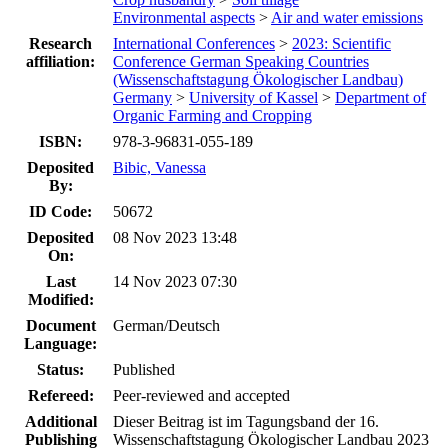
Environmental aspects
>
Air and water emissions
Research
International Conferences
>
2023: Scientific
affiliation:
Conference German Speaking Countries
(Wissenschaftstagung Ökologischer Landbau)
Germany
>
University of Kassel
>
Department of
Organic Farming and Cropping
ISBN:
978-3-96831-055-189
Deposited
Bibic, Vanessa
By:
ID Code:
50672
Deposited
08 Nov 2023 13:48
On:
Last
14 Nov 2023 07:30
Modified:
Document
German/Deutsch
Language:
Status:
Published
Refereed:
Peer-reviewed and accepted
Additional
Dieser Beitrag ist im Tagungsband der 16.
Publishing
Wissenschaftstagung Ökologischer Landbau 2023