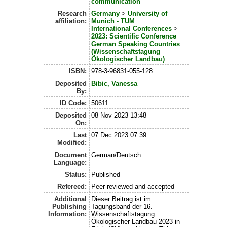
communication
Research
Germany
>
University of
affiliation:
Munich - TUM
International Conferences
>
2023: Scientific Conference
German Speaking Countries
(Wissenschaftstagung
Ökologischer Landbau)
ISBN:
978-3-96831-055-128
Deposited
Bibic, Vanessa
By:
ID Code:
50611
Deposited
08 Nov 2023 13:48
On:
Last
07 Dec 2023 07:39
Modified:
Document
German/Deutsch
Language:
Status:
Published
Refereed:
Peer-reviewed and accepted
Additional
Dieser Beitrag ist im
Publishing
Tagungsband der 16.
Information:
Wissenschaftstagung
Ökologischer Landbau 2023 in