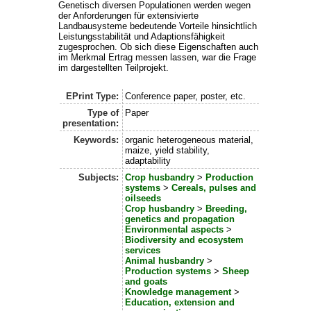
Genetisch diversen Populationen werden wegen
der Anforderungen für extensivierte
Landbausysteme bedeutende Vorteile hinsichtlich
Leistungsstabilität und Adaptionsfähigkeit
zugesprochen. Ob sich diese Eigenschaften auch
im Merkmal Ertrag messen lassen, war die Frage
im dargestellten Teilprojekt.
EPrint Type:
Conference paper, poster, etc.
Type of
Paper
presentation:
Keywords:
organic heterogeneous material,
maize, yield stability,
adaptability
Subjects:
Crop husbandry
>
Production
systems
>
Cereals, pulses and
oilseeds
Crop husbandry
>
Breeding,
genetics and propagation
Environmental aspects
>
Biodiversity and ecosystem
services
Animal husbandry
>
Production systems
>
Sheep
and goats
Knowledge management
>
Education, extension and