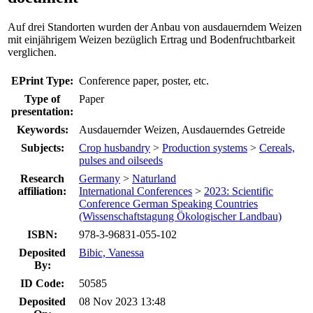
Auf drei Standorten wurden der Anbau von ausdauerndem Weizen
mit einjährigem Weizen bezüglich Ertrag und Bodenfruchtbarkeit
verglichen.
EPrint Type:
Conference paper, poster, etc.
Type of
Paper
presentation:
Keywords:
Ausdauernder Weizen, Ausdauerndes Getreide
Subjects:
Crop husbandry
>
Production systems
>
Cereals,
pulses and oilseeds
Research
Germany
>
Naturland
affiliation:
International Conferences
>
2023: Scientific
Conference German Speaking Countries
(Wissenschaftstagung Ökologischer Landbau)
ISBN:
978-3-96831-055-102
Deposited
Bibic, Vanessa
By:
ID Code:
50585
Deposited
08 Nov 2023 13:48