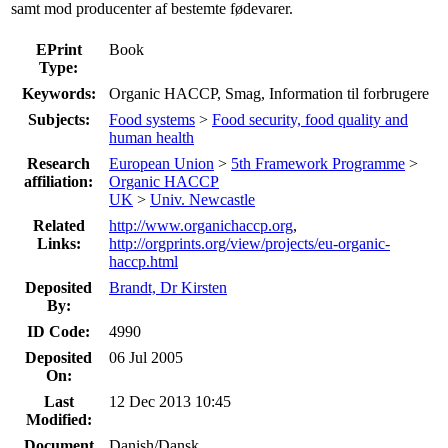
samt mod producenter af bestemte fødevarer.
EPrint
Book
Type:
Keywords:
Organic HACCP, Smag, Information til forbrugere
Subjects:
Food systems
>
Food security, food quality and
human health
Research
European Union
>
5th Framework Programme
>
affiliation:
Organic HACCP
UK
>
Univ. Newcastle
Related
http://www.organichaccp.org
,
Links:
http://orgprints.org/view/projects/eu-organic-
haccp.html
Deposited
Brandt, Dr Kirsten
By:
ID Code:
4990
Deposited
06 Jul 2005
On:
Last
12 Dec 2013 10:45
Modified:
Document
Danish/Dansk