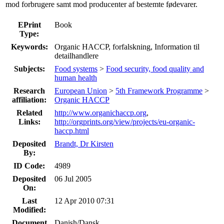
mod forbrugere samt mod producenter af bestemte fødevarer.
EPrint
Book
Type:
Keywords:
Organic HACCP, forfalskning, Information til
detailhandlere
Subjects:
Food systems
>
Food security, food quality and
human health
Research
European Union
>
5th Framework Programme
>
affiliation:
Organic HACCP
Related
http://www.organichaccp.org
,
Links:
http://orgprints.org/view/projects/eu-organic-
haccp.html
Deposited
Brandt, Dr Kirsten
By:
ID Code:
4989
Deposited
06 Jul 2005
On:
Last
12 Apr 2010 07:31
Modified:
Document
Danish/Dansk