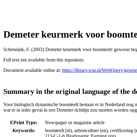
Demeter keurmerk voor boomte
Schennink, F.
(2003) Demeter keurmerk voor boomteelt: gewoon be
Full text not available from this repository.
Document available online at:
https://library.wur.nl/WebQuery/groe
Summary in the original language of the 
Voor biologisch dynamische boomteelt bestaan er in Nederland nog na
wat er in ieder geval in een Demeter richtlijn zou moeten worden o
EPrint Type:
Newspaper or magazine article
Keywords:
boomteelt (nl), arboriculture (en), certificeri
113-C-1-b Biodynamic Farming (en)