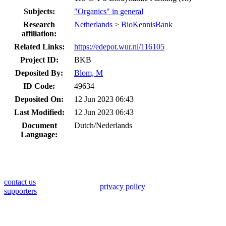
Subjects:
"Organics" in general
Research
Netherlands
>
BioKennisBank
affiliation:
Related Links:
https://edepot.wur.nl/116105
Project ID:
BKB
Deposited By:
Blom, M
ID Code:
49634
Deposited On:
12 Jun 2023 06:43
Last Modified:
12 Jun 2023 06:43
Document
Dutch/Nederlands
Language:
contact us
privacy policy
supporters