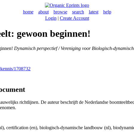
home
about
browse
search
latest
help
Login
|
Create Account
elt: gewoon beginnen!
ginnen!
Dynamisch perspectief / Vereniging voor Biologisch-dynamis
nekennis/1708732
document
uwelijks richtlijnen. De auteur beschrijft de Nederlandse boomteeltbe
pgenomen.
ng (nl), certification (en), biologisch-dynamische landbouw (nl), biodyn