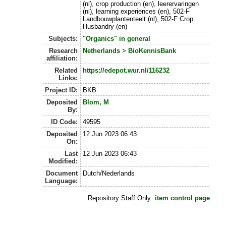
(nl), crop production (en), leerervaringen
(nl), learning experiences (en), 502-F
Landbouwplantenteelt (nl), 502-F Crop
Husbandry (en)
Subjects:
"Organics" in general
Research
Netherlands
>
BioKennisBank
affiliation:
Related
https://edepot.wur.nl/116232
Links:
Project ID:
BKB
Deposited
Blom, M
By:
ID Code:
49595
Deposited
12 Jun 2023 06:43
On:
Last
12 Jun 2023 06:43
Modified:
Document
Dutch/Nederlands
Language:
Repository Staff Only:
item control page