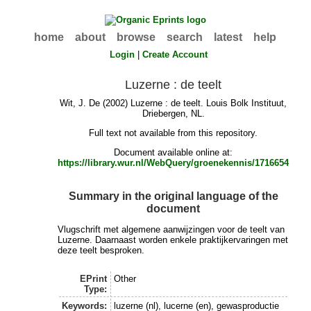
home
about
browse
search
latest
help
Login
|
Create Account
Luzerne : de teelt
Wit, J. De
(2002) Luzerne : de teelt. Louis Bolk Instituut,
Driebergen, NL.
Full text not available from this repository.
Document available online at:
https://library.wur.nl/WebQuery/groenekennis/1716654
Summary in the original language of the
document
Vlugschrift met algemene aanwijzingen voor de teelt van
Luzerne. Daarnaast worden enkele praktijkervaringen met
deze teelt besproken.
EPrint
Other
Type:
Keywords:
luzerne (nl), lucerne (en), gewasproductie