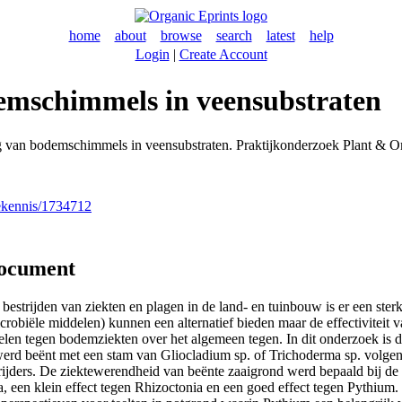
home
about
browse
search
latest
help
Login
|
Create Account
demschimmels in veensubstraten
ng van bodemschimmels in veensubstraten. Praktijkonderzoek Plant &
nekennis/1734712
document
bestrijden van ziekten en plagen in de land- en tuinbouw is er een ste
obiële middelen) kunnen een alternatief bieden maar de effectiviteit 
n tegen bodemziekten over het algemeen tegen. In dit onderzoek is da
 werd beënt met een stam van Gliocladium sp. of Trichoderma sp. vol
ijders. De ziektewerendheid van beënte zaaigrond werd bepaald bij de v
een klein effect tegen Rhizoctonia en een goed effect tegen Pythium