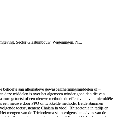
 Omgeving, Sector Glastuinbouw, Wageningen, NL.
rke behoefte aan alternatieve gewasbeschermingsmiddelen of –
van deze middelen is over het algemeen minder goed dan die van
arom getoetst of een nieuwe methode de effectiviteit van microbiële
gens een nieuwe door PPO ontwikkelde methode. Beide stammen
olgende toetssystemen: Chalara in viool, Rhizoctonia in radijs en
. Het mengen van de Trichoderma stam volgens het advies van de