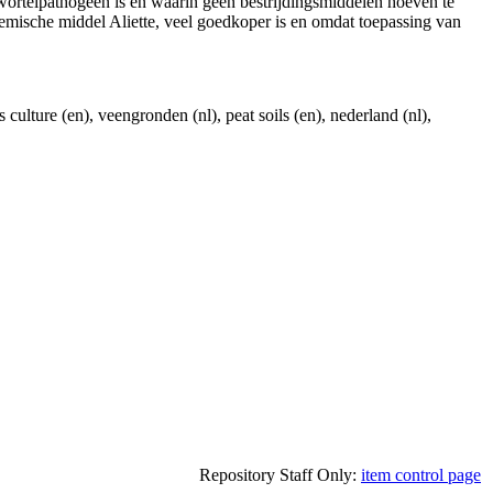
wortelpathogeen is en waarin geen bestrijdingsmiddelen hoeven te
mische middel Aliette, veel goedkoper is en omdat toepassing van
s culture (en), veengronden (nl), peat soils (en), nederland (nl),
Repository Staff Only:
item control page