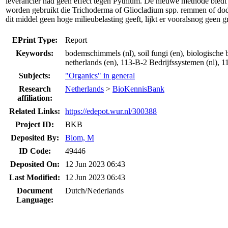
leverancier had geen effect tegen Pythium. De nieuwe methode biedt 
worden gebruikt die Trichoderma of Gliocladium spp. remmen of dode
dit middel geen hoge milieubelasting geeft, lijkt er vooralsnog geen 
EPrint Type:
Report
Keywords:
bodemschimmels (nl), soil fungi (en), biologische bes
netherlands (en), 113-B-2 Bedrijfssystemen (nl), 
Subjects:
"Organics" in general
Research
Netherlands
>
BioKennisBank
affiliation:
Related Links:
https://edepot.wur.nl/300388
Project ID:
BKB
Deposited By:
Blom, M
ID Code:
49446
Deposited On:
12 Jun 2023 06:43
Last Modified:
12 Jun 2023 06:43
Document
Dutch/Nederlands
Language: