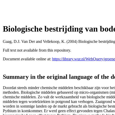
Biologische bestrijding van bo
Gaag, D.J. Van Der
and
Vellekoop, K.
(2004) Biologische bestrijdi
Full text not available from this repository.
Document available online at:
https://library.wur.nl/WebQuery/groe
Summary in the original language of the 
Doordat steeds minder chemische middelen beschikbaar zijn voor het 
methoden. Biologische middelen gebaseerd op micro-organismen (micr
chemische middelen. Zo valt de werkzaamheid van biologische middele
middelen tegen wortelziekten in potgrond kan verhogen. Zaaigrond
worden in sommige landen op de markt gebracht als biologische bestr
Pythium in komkommer. Er werd geen effect gevonden tegen Chalara, 