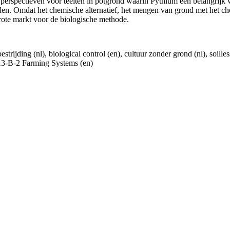
perspectieven voor teelten in potgrond waarin Pythium een belangrijk 
n. Omdat het chemische alternatief, het mengen van grond met het che
grote markt voor de biologische methode.
trijding (nl), biological control (en), cultuur zonder grond (nl), soilles
113-B-2 Farming Systems (en)