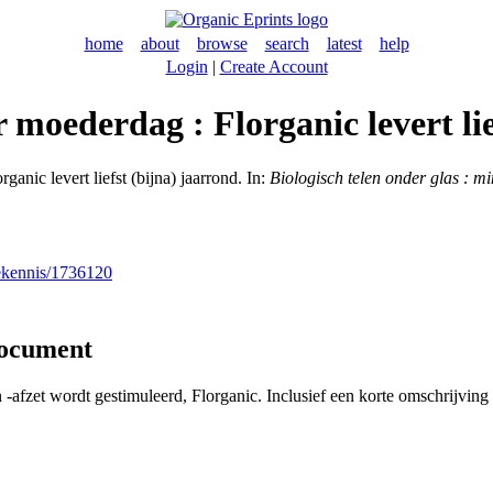
home
about
browse
search
latest
help
Login
|
Create Account
 moederdag : Florganic levert lie
nic levert liefst (bijna) jaarrond. In:
Biologisch telen onder glas : 
nekennis/1736120
document
-afzet wordt gestimuleerd, Florganic. Inclusief een korte omschrijvin