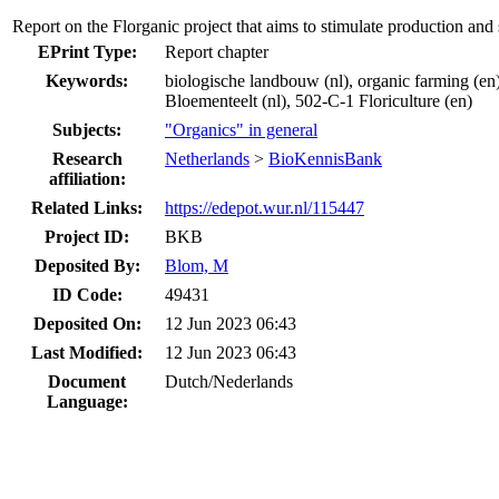
Report on the Florganic project that aims to stimulate production and 
EPrint Type:
Report chapter
Keywords:
biologische landbouw (nl), organic farming (en),
Bloementeelt (nl), 502-C-1 Floriculture (en)
Subjects:
"Organics" in general
Research
Netherlands
>
BioKennisBank
affiliation:
Related Links:
https://edepot.wur.nl/115447
Project ID:
BKB
Deposited By:
Blom, M
ID Code:
49431
Deposited On:
12 Jun 2023 06:43
Last Modified:
12 Jun 2023 06:43
Document
Dutch/Nederlands
Language: