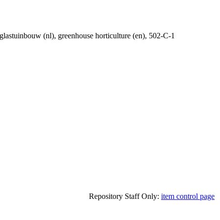
, glastuinbouw (nl), greenhouse horticulture (en), 502-C-1
Repository Staff Only:
item control page