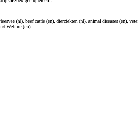
edrijfsbezoek geënquêteerd.
eesvee (nl), beef cattle (en), dierziekten (nl), animal diseases (en), v
and Welfare (en)