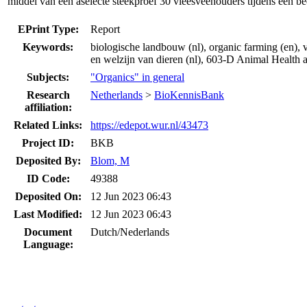
middel van een aselecte steekproef 30 vleesveehouders tijdens een b
EPrint Type:
Report
Keywords:
biologische landbouw (nl), organic farming (en), vl
en welzijn van dieren (nl), 603-D Animal Health 
Subjects:
"Organics" in general
Research
Netherlands
>
BioKennisBank
affiliation:
Related Links:
https://edepot.wur.nl/43473
Project ID:
BKB
Deposited By:
Blom, M
ID Code:
49388
Deposited On:
12 Jun 2023 06:43
Last Modified:
12 Jun 2023 06:43
Document
Dutch/Nederlands
Language: