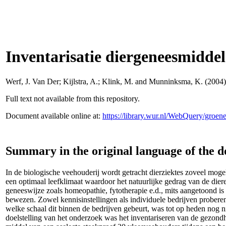
Inventarisatie diergeneesmiddel
Werf, J. Van Der
;
Kijlstra, A.
;
Klink, M.
and
Munninksma, K.
(2004) 
Full text not available from this repository.
Document available online at:
https://library.wur.nl/WebQuery/groe
Summary in the original language of the 
In de biologische veehouderij wordt getracht dierziektes zoveel mog
een optimaal leefklimaat waardoor het natuurlijke gedrag van de dier
geneeswijze zoals homeopathie, fytotherapie e.d., mits aangetoond is
bewezen. Zowel kennisinstellingen als individuele bedrijven proberen
welke schaal dit binnen de bedrijven gebeurt, was tot op heden nog 
doelstelling van het onderzoek was het inventariseren van de gezon