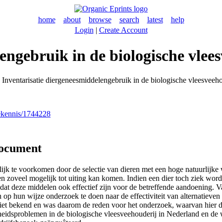
home
about
browse
search
latest
help
Login
|
Create Account
engebruik in de biologische vlee
Inventarisatie diergeneesmiddelengebruik in de biologische vleesveeho
nekennis/1744228
document
elijk te voorkomen door de selectie van dieren met een hoge natuurlijk
en zoveel mogelijk tot uiting kan komen. Indien een dier toch ziek word
 dat deze middelen ook effectief zijn voor de betreffende aandoening. V
 op hun wijze onderzoek te doen naar de effectiviteit van alternatiev
niet bekend en was daarom de reden voor het onderzoek, waarvan hier d
dheidsproblemen in de biologische vleesveehouderij in Nederland en d