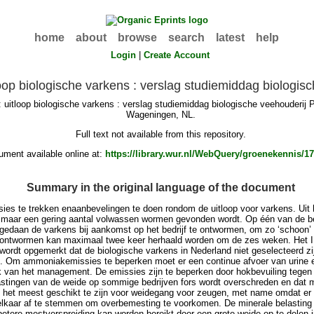
home
about
browse
search
latest
help
Login
|
Create Account
loop biologische varkens : verslag studiemiddag biologi
uitloop biologische varkens : verslag studiemiddag biologische veehouderij 
Wageningen, NL.
Full text not available from this repository.
ment available online at:
https://library.wur.nl/WebQuery/groenekennis/1
Summary in the original language of the document
lusies te trekken enaanbevelingen te doen rondom de uitloop voor varkens. Uit
 er maar een gering aantal volwassen wormen gevonden wordt. Op één van de b
edaan de varkens bij aankomst op het bedrijf te ontwormen, om zo ‘schoon’ t
 ontwormen kan maximaal twee keer herhaald worden om de zes weken. Het IBL
r wordt opgemerkt dat de biologische varkens in Nederland niet geselecteerd 
 Om ammoniakemissies te beperken moet er een continue afvoer van urine en
 van het management. De emissies zijn te beperken door hokbevuiling tegen t
tingen van de weide op sommige bedrijven fors wordt overschreden en dat ma
ken het meest geschikt te zijn voor weidegang voor zeugen, met name omdat er
 elkaar af te stemmen om overbemesting te voorkomen. De minerale belasting 
etere mestverspreiding kan worden bereikt door een grote weide op te delen in