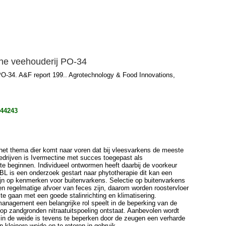
sche veehouderij PO-34
PO-34. A&F report 199.. Agrotechnology & Food Innovations,
744243
 het thema dier komt naar voren dat bij vleesvarkens de meeste
edrijven is Ivermectine met succes toegepast als
e beginnen. Individueel ontwormen heeft daarbij de voorkeur
 is een onderzoek gestart naar phytotherapie dit kan een
zijn op kenmerken voor buitenvarkens. Selectie op buitenvarkens
 regelmatige afvoer van feces zijn, daarom worden roostervloer
e gaan met een goede stalinrichting en klimatisering.
nagement een belangrijke rol speelt in de beperking van de
 op zandgronden nitraatuitspoeling ontstaat. Aanbevolen wordt
in de weide is tevens te beperken door de zeugen een verharde
 kleinere weide en te roteren in gebruik.