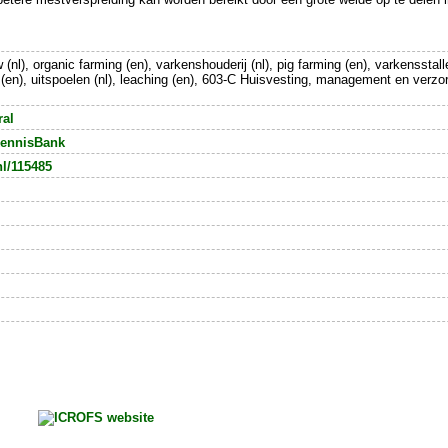
(nl), organic farming (en), varkenshouderij (nl), pig farming (en), varkensstall
(en), uitspoelen (nl), leaching (en), 603-C Huisvesting, management en verz
ral
ennisBank
nl/115485