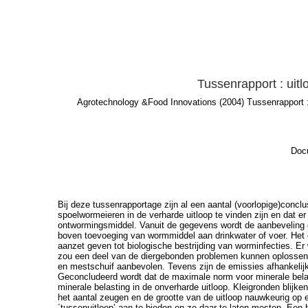
Tussenrapport : uit
Agrotechnology &Food Innovations (2004) Tussenrapport : 
Docu
Bij deze tussenrapportage zijn al een aantal (voorlopige)conc
spoelwormeieren in de verharde uitloop te vinden zijn en dat
ontwormingsmiddel. Vanuit de gegevens wordt de aanbeveling g
boven toevoeging van wormmiddel aan drinkwater of voer. Het
aanzet geven tot biologische bestrijding van worminfecties. E
zou een deel van de diergebonden problemen kunnen oplossen.
en mestschuif aanbevolen. Tevens zijn de emissies afhankelijk
Geconcludeerd wordt dat de maximale norm voor minerale belas
minerale belasting in de onverharde uitloop. Kleigronden blij
het aantal zeugen en de grootte van de uitloop nauwkeurig op
´tussenuitloop’ aan te bieden en ze daar te laten mesten. Een b