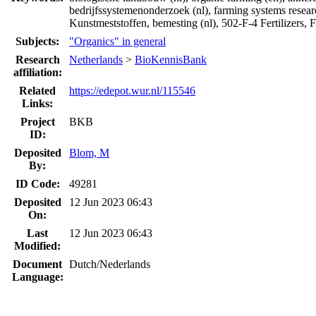
bedrijfssystemenonderzoek (nl), farming systems research
Kunstmeststoffen, bemesting (nl), 502-F-4 Fertilizers, Fe
Subjects:
"Organics" in general
Research
Netherlands
>
BioKennisBank
affiliation:
Related
https://edepot.wur.nl/115546
Links:
Project
BKB
ID:
Deposited
Blom, M
By:
ID Code:
49281
Deposited
12 Jun 2023 06:43
On:
Last
12 Jun 2023 06:43
Modified:
Document
Dutch/Nederlands
Language: