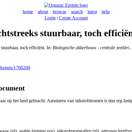
home
about
browse
search
latest
help
Login
|
Create Account
tstreeks stuurbaar, toch efficië
tuurbaar, toch efficiënt. In:
Biologische akkerbouw : centrale zeeklei.
.
nekennis/1760208
document
r op het land gebracht. Aansturen van stikstofstromen is dan erg lastig. 
w (nl), arable farming (en), stikstofmeststoffen (nl), nitrogen fertilize