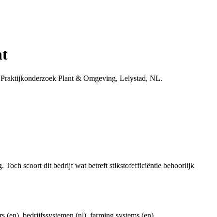
nt
 Praktijkonderzoek Plant & Omgeving, Lelystad, NL.
Toch scoort dit bedrijf wat betreft stikstofefficiëntie behoorlijk
rs (en), bedrijfssystemen (nl), farming systems (en),