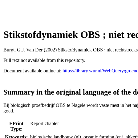
Stikstofdynamiek OBS ; niet rech
Burgt, G.J. Van Der
(2002) Stikstofdynamiek OBS ; niet rechtstreeks s
Full text not available from this repository.
Document available online at:
https://library.wur.nl/WebQuery/groe
Summary in the original language of the 
Bij biologisch proefbedrijf OBS te Nagele wordt vaste mest in het najaa
goed.
EPrint
Report chapter
Type:
Keywords:
biologische landbouw (nl), organic farming (en), akkerbou