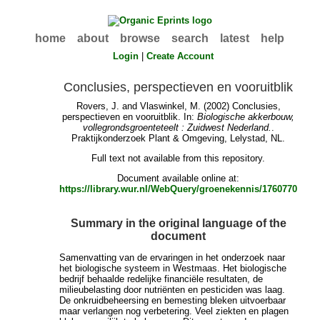
home
about
browse
search
latest
help
Login
|
Create Account
Conclusies, perspectieven en vooruitblik
Rovers, J.
and
Vlaswinkel, M.
(2002) Conclusies,
perspectieven en vooruitblik. In:
Biologische akkerbouw,
vollegrondsgroenteteelt : Zuidwest Nederland.
.
Praktijkonderzoek Plant & Omgeving, Lelystad, NL.
Full text not available from this repository.
Document available online at:
https://library.wur.nl/WebQuery/groenekennis/1760770
Summary in the original language of the
document
Samenvatting van de ervaringen in het onderzoek naar
het biologische systeem in Westmaas. Het biologische
bedrijf behaalde redelijke financiële resultaten, de
milieubelasting door nutriënten en pesticiden was laag.
De onkruidbeheersing en bemesting bleken uitvoerbaar
maar verlangen nog verbetering. Veel ziekten en plagen