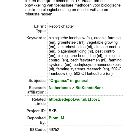
bleken moeilijk te beheersen. Dit vraagt om de
ontwikkeling van toepasbare methoden voor biologische
ziekte- en plaagbeheersing en minder vatbare en
robuuste rassen.
EPrint
Report chapter
Type:
Keywords:
biologische landbouw (nl), organic farming
(en), groenteteelt (nl), vegetable growing
(en), ziektebestrijding (nl), disease control
(en), plagenbestrijding (nl), pest control
(en), biologische bestrijding (nl), biological
control (en), bedrijfssystemen (nl), farming
systems (en), bedrijfssystemenonderzoek
(nl), farming systems research (en), 502-C
Tuinbouw (nl), 502-C Horticulture (en)
Subjects:
"Organics" in general
Research
Netherlands
>
BioKennisBank
affiliation:
Related
https://edepot.wur.nl/115571
Links:
Project ID:
BKB
Deposited
Blom, M
By:
ID Code:
49252