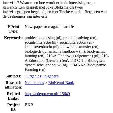
intervisie? Waarom en hoe wordt er in de intervisiegroepen
gewerkt? Een gesprek met Joke Bloksma die twee
intervisiegroepen begeleidt, en met Tineke van den Berg, een van
de deelnemers aan intervisie.
EPrint
Newspaper or magazine article
Type:
Keywords:
probleemoplossing (nl), problem solving (en),
sociale interactie (nl), social interaction (en),
kennisoverdracht (nl), knowledge transfer (en),
biologisch-dynamische landbouw (nl), biodynamic
farming (en), 210-A Onderwijs (algemeen) (nl), 210-
A Education (General) (en), 113-C-1-b Biologisch-
dynamische landbouw (nl), 113-C-1-b Biodynamic
Farming (en)
Subjects:
"Organics" in general
Research
Netherlands
>
BioKennisBank
affiliation:
Related
https://edepot.wur.nl/115649
Links:
Project
BKB
ID: