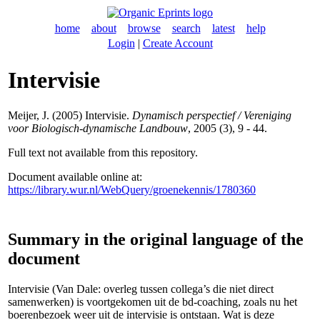
home
about
browse
search
latest
help
Login
|
Create Account
Intervisie
Meijer, J.
(2005) Intervisie.
Dynamisch perspectief / Vereniging
voor Biologisch-dynamische Landbouw
, 2005 (3), 9 - 44.
Full text not available from this repository.
Document available online at:
https://library.wur.nl/WebQuery/groenekennis/1780360
Summary in the original language of the
document
Intervisie (Van Dale: overleg tussen collega’s die niet direct
samenwerken) is voortgekomen uit de bd-coaching, zoals nu het
boerenbezoek weer uit de intervisie is ontstaan. Wat is deze