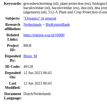
Keywords:
gewasbescherming (nl), plant protection (en), biologische 
baculoviridae (nl), baculoviridae (en), dna (nl), dna (e
(algemeen) (nl), 512-A Plant and Crop Protection (Gene
Subjects:
"Organics" in general
Research
Netherlands
>
BioKennisBank
affiliation:
Related
https://edepot.wur.nl/16900
Links:
Project
BKB
ID:
Deposited
Blom, M
By:
ID Code:
49128
Deposited
12 Jun 2023 06:43
On:
Last
12 Jun 2023 06:43
Modified:
Document
Dutch/Nederlands
Language: