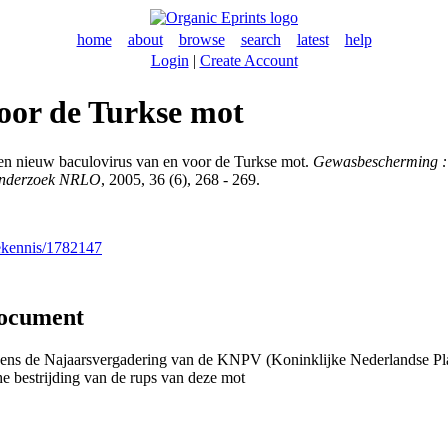
home
about
browse
search
latest
help
Login
|
Create Account
oor de Turkse mot
n nieuw baculovirus van en voor de Turkse mot.
Gewasbescherming : 
donderzoek NRLO
, 2005, 36 (6), 268 - 269.
nekennis/1782147
document
dens de Najaarsvergadering van de KNPV (Koninklijke Nederlandse Pl
he bestrijding van de rups van deze mot