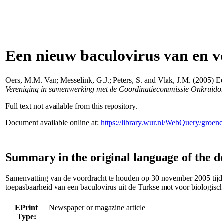
Een nieuw baculovirus van en v
Oers, M.M. Van
;
Messelink, G.J.
;
Peters, S.
and
Vlak, J.M.
(2005) Ee
Vereniging in samenwerking met de Coordinatiecommissie Onkrui
Full text not available from this repository.
Document available online at:
https://library.wur.nl/WebQuery/groe
Summary in the original language of the 
Samenvatting van de voordracht te houden op 30 november 2005 tij
toepasbaarheid van een baculovirus uit de Turkse mot voor biologisc
EPrint
Newspaper or magazine article
Type: