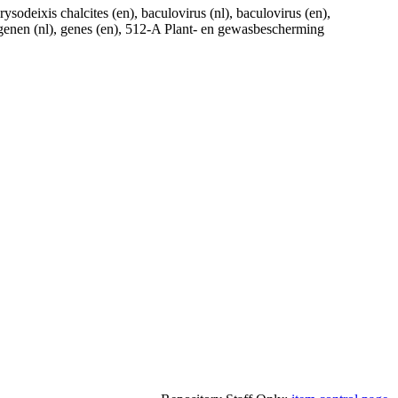
rysodeixis chalcites (en), baculovirus (nl), baculovirus (en),
), genen (nl), genes (en), 512-A Plant- en gewasbescherming