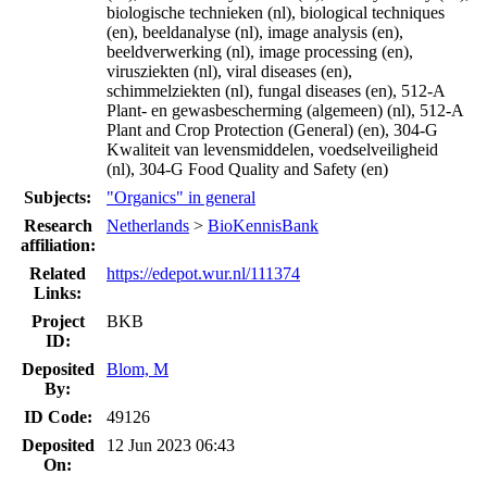
biologische technieken (nl), biological techniques
(en), beeldanalyse (nl), image analysis (en),
beeldverwerking (nl), image processing (en),
virusziekten (nl), viral diseases (en),
schimmelziekten (nl), fungal diseases (en), 512-A
Plant- en gewasbescherming (algemeen) (nl), 512-A
Plant and Crop Protection (General) (en), 304-G
Kwaliteit van levensmiddelen, voedselveiligheid
(nl), 304-G Food Quality and Safety (en)
Subjects:
"Organics" in general
Research
Netherlands
>
BioKennisBank
affiliation:
Related
https://edepot.wur.nl/111374
Links:
Project
BKB
ID:
Deposited
Blom, M
By:
ID Code:
49126
Deposited
12 Jun 2023 06:43
On: