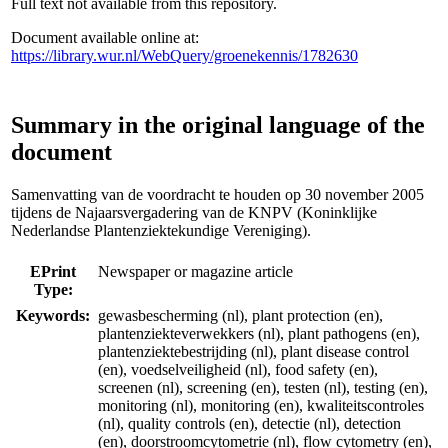
Full text not available from this repository.
Document available online at:
https://library.wur.nl/WebQuery/groenekennis/1782630
Summary in the original language of the
document
Samenvatting van de voordracht te houden op 30 november 2005
tijdens de Najaarsvergadering van de KNPV (Koninklijke
Nederlandse Plantenziektekundige Vereniging).
EPrint
Newspaper or magazine article
Type:
Keywords:
gewasbescherming (nl), plant protection (en),
plantenziekteverwekkers (nl), plant pathogens (en),
plantenziektebestrijding (nl), plant disease control
(en), voedselveiligheid (nl), food safety (en),
screenen (nl), screening (en), testen (nl), testing (en),
monitoring (nl), monitoring (en), kwaliteitscontroles
(nl), quality controls (en), detectie (nl), detection
(en), doorstroomcytometrie (nl), flow cytometry (en),