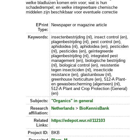
welke bladluizen komen erin voor; wat is hun
schadedrempel; en welke integreerbare chemische
middelen zijn beschikbaar voor eventuele correctie
EPrint
Newspaper or magazine article
Type:
Keywords:
insectenbestrijding (nl), insect control (en),
plagenbestrijding (nl), pest control (en),
aphidoidea (nl), aphidoidea (en), pesticiden
(nl), pesticides (en), geïntegreerde
plagenbestrijding (nl), integrated pest
management (en), biologische bestrijding
(nl), biological control (en), resistentie
tegen insecticiden (nl), insecticide
resistance (en), glastuinbouw (nl),
greenhouse horticulture (en), 512-A Plant-
en gewasbescherming (algemeen) (nl),
512-A Plant and Crop Protection (General)
(en)
Subjects:
"Organics" in general
Research
Netherlands
>
BioKennisBank
affiliation:
Related
https://edepot.wur.nl/112103
Links:
Project ID:
BKB