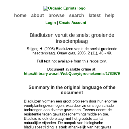
home
about
browse
search
latest
help
Login
|
Create Account
Bladluizen veruit de snelst groeiende
insectenplaag
Stijger, H.
(2005) Bladluizen veruit de snelst groeiende
insectenplaag.
Onder glas
, 2005, 2 (11), 46 - 49.
Full text not available from this repository.
Document available online at:
https://library.wur.nl/WebQuery/groenekennis/1783979
Summary in the original language of the
document
Bladluizen vormen een groot probleem door hun enorme
voortplantingsvermogen, waardoor ze ernstige schade
toebrengen aan diverse gewassen. Tevens neemt de
resistentie tegen gewasbeschermingsmiddelen toe.
Bladluis is ook de plaag met het grootste aantal
natuurlijke vijanden. De aanpak van biologische
bladluisbestrijding is sterk afhankelijk van het gewas: