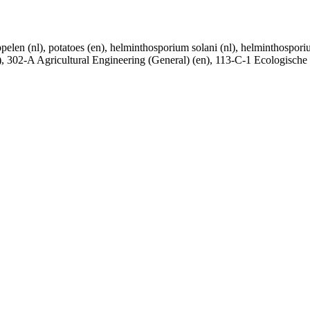
elen (nl), potatoes (en), helminthosporium solani (nl), helminthosporium
, 302-A Agricultural Engineering (General) (en), 113-C-1 Ecologische