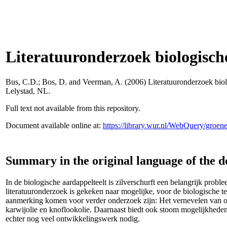
Literatuuronderzoek biologische
Bus, C.D.
;
Bos, D.
and
Veerman, A.
(2006) Literatuuronderzoek biol
Lelystad, NL.
Full text not available from this repository.
Document available online at:
https://library.wur.nl/WebQuery/groe
Summary in the original language of the 
In de biologische aardappelteelt is zilverschurft een belangrijk prob
literatuuronderzoek is gekeken naar mogelijke, voor de biologische te
aanmerking komen voor verder onderzoek zijn: Het vernevelen van orga
karwijolie en knoflookolie. Daarnaast biedt ook stoom mogelijkheden, 
echter nog veel ontwikkelingswerk nodig.