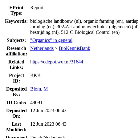
EPrint
Report
Type:
Keywords:
biologische landbouw (nl), organic farming (en), aardapp
farming (en), 302-A Landbouwtechniek (algemeen) (nl)
bestrijding (nl), 512-C Biological Control (en)
Subjects:
"Organics" in general
Research
Netherlands
>
BioKennisBank
affiliation:
Related
https://edepot.wur.nl/31644
Links:
Project
BKB
ID:
Deposited
Blom, M
By:
ID Code:
49091
Deposited
12 Jun 2023 06:43
On:
Last
12 Jun 2023 06:43
Modified:
Document
Dutch/Nederlands