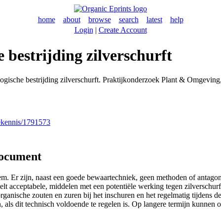
home
about
browse
search
latest
help
Login
|
Create Account
 bestrijding zilverschurft
ogische bestrijding zilverschurft. Praktijkonderzoek Plant & Omgevi
nekennis/1791573
document
leem. Er zijn, naast een goede bewaartechniek, geen methoden of antago
elt acceptabele, middelen met een potentiële werking tegen zilverschurf
nische zouten en zuren bij het inschuren en het regelmatig tijdens de 
als dit technisch voldoende te regelen is. Op langere termijn kunnen oo