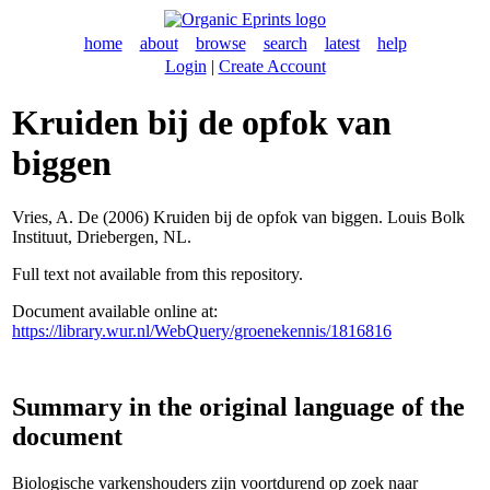
home
about
browse
search
latest
help
Login
|
Create Account
Kruiden bij de opfok van
biggen
Vries, A. De
(2006) Kruiden bij de opfok van biggen. Louis Bolk
Instituut, Driebergen, NL.
Full text not available from this repository.
Document available online at:
https://library.wur.nl/WebQuery/groenekennis/1816816
Summary in the original language of the
document
Biologische varkenshouders zijn voortdurend op zoek naar