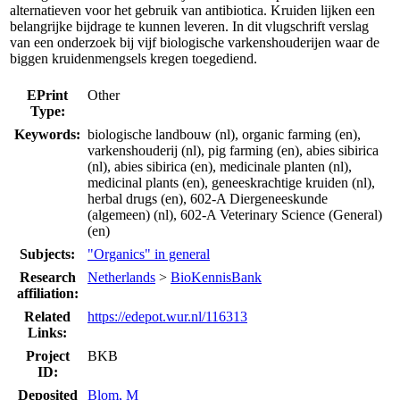
alternatieven voor het gebruik van antibiotica. Kruiden lijken een
belangrijke bijdrage te kunnen leveren. In dit vlugschrift verslag
van een onderzoek bij vijf biologische varkenshouderijen waar de
biggen kruidenmengsels kregen toegediend.
EPrint
Other
Type:
Keywords:
biologische landbouw (nl), organic farming (en),
varkenshouderij (nl), pig farming (en), abies sibirica
(nl), abies sibirica (en), medicinale planten (nl),
medicinal plants (en), geneeskrachtige kruiden (nl),
herbal drugs (en), 602-A Diergeneeskunde
(algemeen) (nl), 602-A Veterinary Science (General)
(en)
Subjects:
"Organics" in general
Research
Netherlands
>
BioKennisBank
affiliation:
Related
https://edepot.wur.nl/116313
Links:
Project
BKB
ID:
Deposited
Blom, M