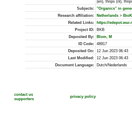
(en), thrips (nl), th
Subjects:
"Organics" in gene
Research affiliation:
Netherlands
>
BioK
Related Links:
https://edepot.wur.
Project ID:
BKB
Deposited By:
Blom, M
ID Code:
48917
Deposited On:
12 Jun 2023 06:43
Last Modified:
12 Jun 2023 06:43
Document Language:
Dutch/Nederlands
contact us
privacy policy
supporters