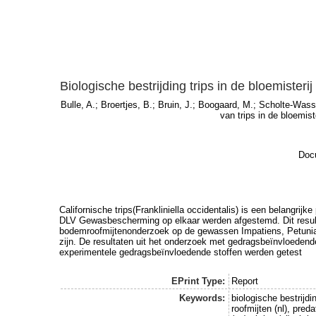
Biologische bestrijding trips in de bloemister
Bulle, A.
;
Broertjes, B.
;
Bruin, J.
;
Boogaard, M.
;
Scholte-Wass
van trips in de bloemis
Docu
Californische trips(Frankliniella occidentalis) is een belangri
DLV Gewasbescherming op elkaar werden afgestemd. Dit resulte
bodemroofmijtenonderzoek op de gewassen Impatiens, Petunia, K
zijn. De resultaten uit het onderzoek met gedragsbeïnvloedende 
experimentele gedragsbeïnvloedende stoffen werden getest
EPrint Type:
Report
Keywords:
biologische bestrijdin
roofmijten (nl), pred