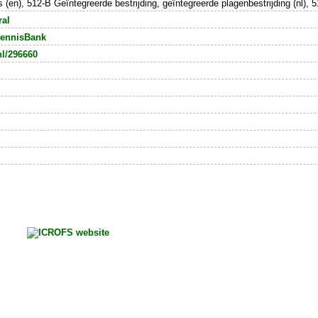
rips (en), 512-B Geïntegreerde bestrijding, geïntegreerde plagenbestrijding (nl
ral
ennisBank
nl/296660