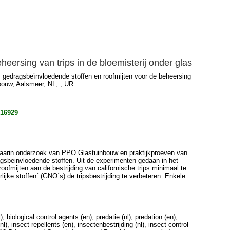
heersing van trips in de bloemisterij onder glas
j : gedragsbeïnvloedende stoffen en roofmijten voor de beheersing
bouw, Aalsmeer, NL, , UR.
816929
rt, waarin onderzoek van PPO Glastuinbouw en praktijkproeven van
gsbeinvloedende stoffen. Uit de experimenten gedaan in het
fmijten aan de bestrijding van californische trips minimaal te
ijke stoffen´ (GNO´s) de tripsbestrijding te verbeteren. Enkele
), biological control agents (en), predatie (nl), predation (en),
), insect repellents (en), insectenbestrijding (nl), insect control