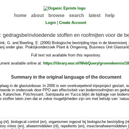
home
about
browse
search
latest
help
Login
|
Create Account
ij : gedragsbeïnvloedende stoffen en roofmijten voor de be
ink, G.
and
Beerling, E.
(2006) Biologische bestrijding trips in de bloemisteri
terij onder glas. Praktijkonderzoek Plant & Omgeving, Business Unit Glastuin
Full text not available from this repository.
ment available online at:
https://library.wur.nl/WebQuery/groenekennis/1
Summary in the original language of the document
jke plaag in de glastuinbouw. In 2000 is een overkoepelend tripsproject gesta
erde in onderzoek door PPO aan effectiviteit van bodemroofmijten en gedra
alanchoe, Potchrysant, Saintpaulia en Yucca blijkt de bijdrage van bodemroo
stoffen laten zien dat er zeker mogelijkheden zijn om met behulp van ´natuurl
g (nl), biological control (en), organismen ingezet bij biologische bestrijding (nl
atory mites (en), afweermiddelen (nl), repellents (en), insectenafweermiddelen (nl