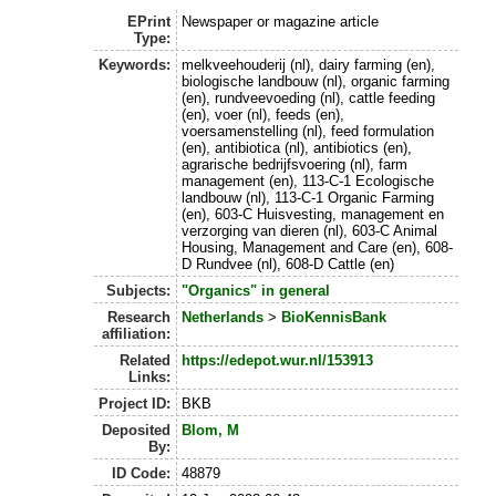
EPrint
Newspaper or magazine article
Type:
Keywords:
melkveehouderij (nl), dairy farming (en),
biologische landbouw (nl), organic farming
(en), rundveevoeding (nl), cattle feeding
(en), voer (nl), feeds (en),
voersamenstelling (nl), feed formulation
(en), antibiotica (nl), antibiotics (en),
agrarische bedrijfsvoering (nl), farm
management (en), 113-C-1 Ecologische
landbouw (nl), 113-C-1 Organic Farming
(en), 603-C Huisvesting, management en
verzorging van dieren (nl), 603-C Animal
Housing, Management and Care (en), 608-
D Rundvee (nl), 608-D Cattle (en)
Subjects:
"Organics" in general
Research
Netherlands
>
BioKennisBank
affiliation:
Related
https://edepot.wur.nl/153913
Links:
Project ID:
BKB
Deposited
Blom, M
By:
ID Code:
48879