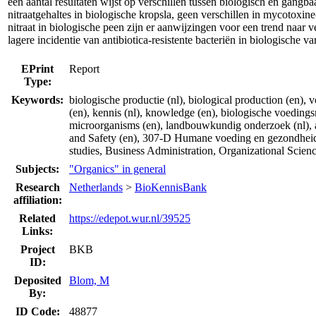
een aantal resultaten wijst op verschillen tussen biologisch en gangb
nitraatgehaltes in biologische kropsla, geen verschillen in mycotoxin
nitraat in biologische peen zijn er aanwijzingen voor een trend naar 
lagere incidentie van antibiotica-resistente bacteriën in biologische 
EPrint
Report
Type:
Keywords:
biologische productie (nl), biological production (en), 
(en), kennis (nl), knowledge (en), biologische voedingsm
microorganisms (en), landbouwkundig onderzoek (nl), ag
and Safety (en), 307-D Humane voeding en gezondheid
studies, Business Administration, Organizational Scien
Subjects:
"Organics" in general
Research
Netherlands
>
BioKennisBank
affiliation:
Related
https://edepot.wur.nl/39525
Links:
Project
BKB
ID:
Deposited
Blom, M
By:
ID Code:
48877