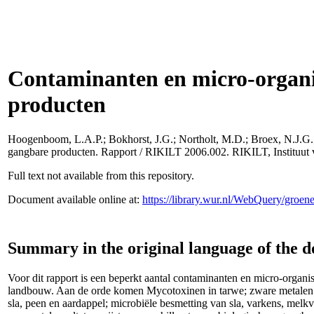
Contaminanten en micro-organis
producten
Hoogenboom, L.A.P.
;
Bokhorst, J.G.
;
Northolt, M.D.
;
Broex, N.J.G.
gangbare producten. Rapport / RIKILT 2006.002. RIKILT, Instituut
Full text not available from this repository.
Document available online at:
https://library.wur.nl/WebQuery/groe
Summary in the original language of the 
Voor dit rapport is een beperkt aantal contaminanten en micro-organ
landbouw. Aan de orde komen Mycotoxinen in tarwe; zware metalen en ar
sla, peen en aardappel; microbiële besmetting van sla, varkens, melkv