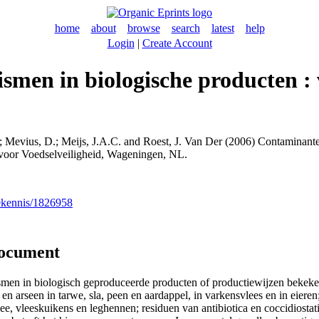
home
about
browse
search
latest
help
Login
|
Create Account
men in biologische producten : 
;
Mevius, D.
;
Meijs, J.A.C.
and
Roest, J. Van Der
(2006) Contaminanten
 voor Voedselveiligheid, Wageningen, NL.
nekennis/1826958
document
ismen in biologisch geproduceerde producten of productiewijzen bekeken
seen in tarwe, sla, peen en aardappel, in varkensvlees en in eieren; n
ee, vleeskuikens en leghennen; residuen van antibiotica en coccidiostati