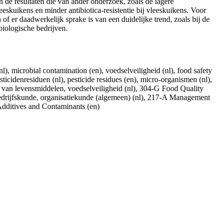
n de resultaten die van ander onderzoek, zoals de lagere
eskuikens en minder antibiotica-resistentie bij vleeskuikens. Voor
of er daadwerkelijk sprake is van een duidelijke trend, zoals bij de
biologische bedrijven.
l), microbial contamination (en), voedselveiligheid (nl), food safety
ticidenresiduen (nl), pesticide residues (en), micro-organismen (nl),
t van levensmiddelen, voedselveiligheid (nl), 304-G Food Quality
drijfskunde, organisatiekunde (algemeen) (nl), 217-A Management
Additives and Contaminants (en)