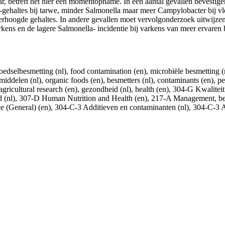
aar, betreft het hier een momentopname. In een aantal gevallen bevestige
e-gehaltes bij tarwe, minder Salmonella maar meer Campylobacter bij vle
verhoogde gehaltes. In andere gevallen moet vervolgonderzoek uitwijzen 
varkens en de lagere Salmonella- incidentie bij varkens van meer ervaren 
voedselbesmetting (nl), food contamination (en), microbiële besmetting (n
iddelen (nl), organic foods (en), besmetters (nl), contaminants (en), pes
ricultural research (en), gezondheid (nl), health (en), 304-G Kwalitei
 (nl), 307-D Human Nutrition and Health (en), 217-A Management, be
ce (General) (en), 304-C-3 Additieven en contaminanten (nl), 304-C-3 