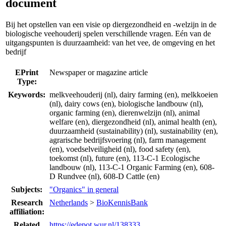
document
Bij het opstellen van een visie op diergezondheid en -welzijn in de
biologische veehouderij spelen verschillende vragen. Eén van de
uitgangspunten is duurzaamheid: van het vee, de omgeving en het
bedrijf
EPrint
Newspaper or magazine article
Type:
Keywords:
melkveehouderij (nl), dairy farming (en), melkkoeien
(nl), dairy cows (en), biologische landbouw (nl),
organic farming (en), dierenwelzijn (nl), animal
welfare (en), diergezondheid (nl), animal health (en),
duurzaamheid (sustainability) (nl), sustainability (en),
agrarische bedrijfsvoering (nl), farm management
(en), voedselveiligheid (nl), food safety (en),
toekomst (nl), future (en), 113-C-1 Ecologische
landbouw (nl), 113-C-1 Organic Farming (en), 608-
D Rundvee (nl), 608-D Cattle (en)
Subjects:
"Organics" in general
Research
Netherlands
>
BioKennisBank
affiliation:
Related
https://edepot.wur.nl/138333