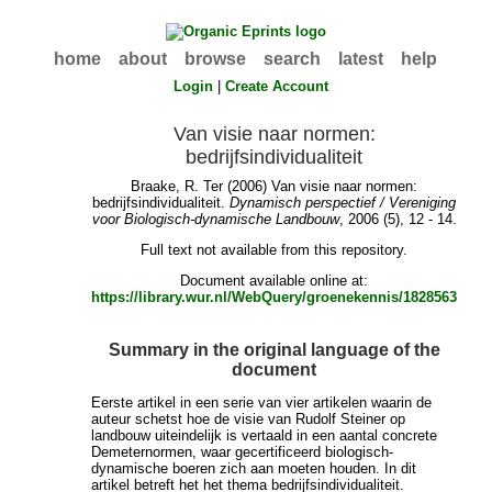
home
about
browse
search
latest
help
Login
|
Create Account
Van visie naar normen:
bedrijfsindividualiteit
Braake, R. Ter
(2006) Van visie naar normen:
bedrijfsindividualiteit.
Dynamisch perspectief / Vereniging
voor Biologisch-dynamische Landbouw
, 2006 (5), 12 - 14.
Full text not available from this repository.
Document available online at:
https://library.wur.nl/WebQuery/groenekennis/1828563
Summary in the original language of the
document
Eerste artikel in een serie van vier artikelen waarin de
auteur schetst hoe de visie van Rudolf Steiner op
landbouw uiteindelijk is vertaald in een aantal concrete
Demeternormen, waar gecertificeerd biologisch-
dynamische boeren zich aan moeten houden. In dit
artikel betreft het het thema bedrijfsindividualiteit.