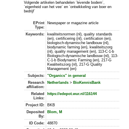
Volgende artikelen behandelen ´levende bodem´,
´eigenheid van het vee´ en ´ontwikkeling van boer en
bedrijf´
EPrint
Newspaper or magazine article
Type:
Keywords:
kwaliteitsnormen (nl), quality standards
(en), certificering (nl), certification (en),
biologisch-dynamische landbouw (nl),
biodynamic farming (en), kwaliteitszorg
(nl), quality management (en), 113-C-1-b
Biologisch-dynamische landbouw (nl), 113-
C-1-b Biodynamic Farming (en), 217-G
Kwaliteitszorg (nl), 217-G Quality
Management (en)
Subjects:
"Organics" in general
Research
Netherlands
>
BioKennisBank
affiliation:
Related
https://edepot.wur.nl/116144
Links:
Project ID:
BKB
Deposited
Blom, M
By:
ID Code:
48870