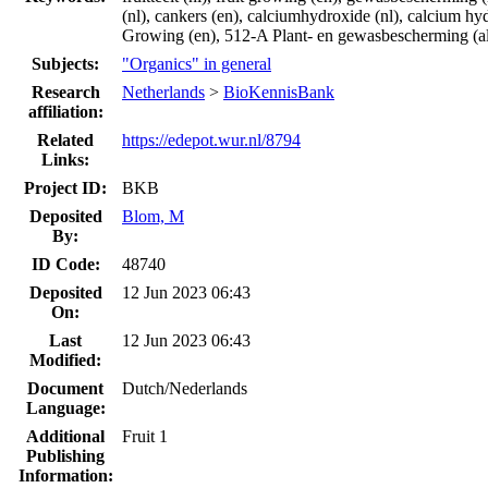
(nl), cankers (en), calciumhydroxide (nl), calcium hydr
Growing (en), 512-A Plant- en gewasbescherming (al
Subjects:
"Organics" in general
Research
Netherlands
>
BioKennisBank
affiliation:
Related
https://edepot.wur.nl/8794
Links:
Project ID:
BKB
Deposited
Blom, M
By:
ID Code:
48740
Deposited
12 Jun 2023 06:43
On:
Last
12 Jun 2023 06:43
Modified:
Document
Dutch/Nederlands
Language:
Additional
Fruit 1
Publishing
Information: