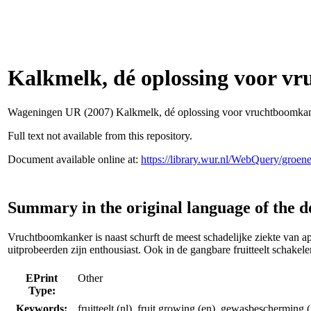
Kalkmelk, dé oplossing voor v
Wageningen UR (2007) Kalkmelk, dé oplossing voor vruchtboomk
Full text not available from this repository.
Document available online at:
https://library.wur.nl/WebQuery/groe
Summary in the original language of the 
Vruchtboomkanker is naast schurft de meest schadelijke ziekte van a
uitprobeerden zijn enthousiast. Ook in de gangbare fruitteelt schakele
EPrint
Other
Type:
Keywords:
fruitteelt (nl), fruit growing (en), gewasbescherming (