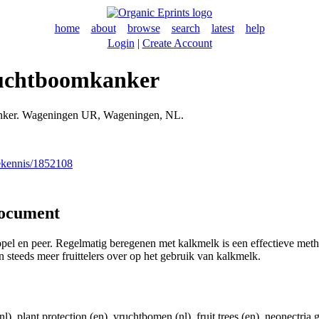
home
about
browse
search
latest
help
Login
|
Create Account
ruchtboomkanker
anker. Wageningen UR, Wageningen, NL.
nekennis/1852108
document
ppel en peer. Regelmatig beregenen met kalkmelk is een effectieve me
n steeds meer fruittelers over op het gebruik van kalkmelk.
nl), plant protection (en), vruchtbomen (nl), fruit trees (en), neonectria