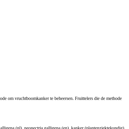
thode om vruchtboomkanker te beheersen. Fruittelers die de methode
 galligena (nl), neonectria galligena (en), kanker (plantenziektekundig)