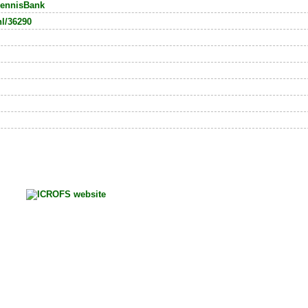
ennisBank
nl/36290