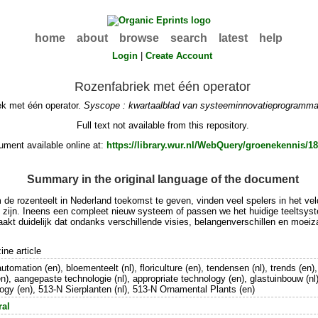
home
about
browse
search
latest
help
Login
|
Create Account
Rozenfabriek met één operator
ek met één operator.
Syscope : kwartaalblad van systeeminnovatieprogramm
Full text not available from this repository.
ment available online at:
https://library.wur.nl/WebQuery/groenekennis/1
Summary in the original language of the document
m de rozenteelt in Nederland toekomst te geven, vinden veel spelers in het v
en zijn. Ineens een compleet nieuw systeem of passen we het huidige teelts
maakt duidelijk dat ondanks verschillende visies, belangenverschillen en moeiz
ne article
automation (en), bloementeelt (nl), floriculture (en), tendensen (nl), trends (en)
en), aangepaste technologie (nl), appropriate technology (en), glastuinbouw (nl
y (en), 513-N Sierplanten (nl), 513-N Ornamental Plants (en)
ral