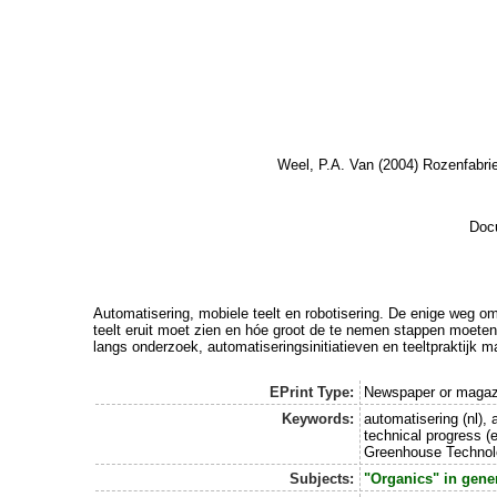
Weel, P.A. Van
(2004) Rozenfabri
Docu
Automatisering, mobiele teelt en robotisering. De enige weg o
teelt eruit moet zien en hóe groot de te nemen stappen moet
langs onderzoek, automatiseringsinitiatieven en teeltpraktijk 
EPrint Type:
Newspaper or magazi
Keywords:
automatisering (nl), 
technical progress (
Greenhouse Technolog
Subjects:
"Organics" in gene