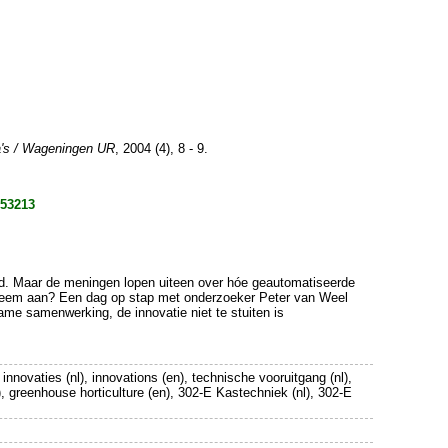
a's / Wageningen UR
, 2004 (4), 8 - 9.
853213
eld. Maar de meningen lopen uiteen over hóe geautomatiseerde
ysteem aan? Een dag op stap met onderzoeker Peter van Weel
ame samenwerking, de innovatie niet te stuiten is
, innovaties (nl), innovations (en), technische vooruitgang (nl),
), greenhouse horticulture (en), 302-E Kastechniek (nl), 302-E