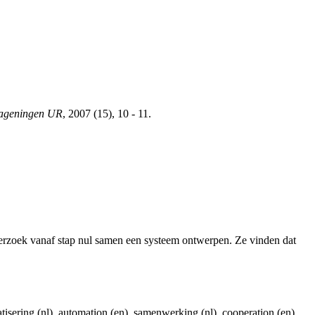
Wageningen UR
, 2007 (15), 10 - 11.
derzoek vanaf stap nul samen een systeem ontwerpen. Ze vinden dat
tisering (nl), automation (en), samenwerking (nl), cooperation (en),