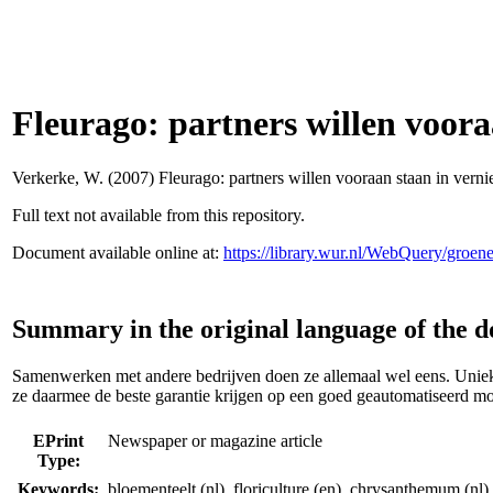
Fleurago: partners willen voor
Verkerke, W.
(2007) Fleurago: partners willen vooraan staan in vern
Full text not available from this repository.
Document available online at:
https://library.wur.nl/WebQuery/groe
Summary in the original language of the 
Samenwerken met andere bedrijven doen ze allemaal wel eens. Uniek 
ze daarmee de beste garantie krijgen op een goed geautomatiseerd mob
EPrint
Newspaper or magazine article
Type:
Keywords:
bloementeelt (nl), floriculture (en), chrysanthemum (nl