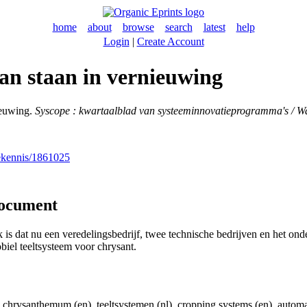
home
about
browse
search
latest
help
Login
|
Create Account
aan staan in vernieuwing
ieuwing.
Syscope : kwartaalblad van systeeminnovatieprogramma's / 
nekennis/1861025
document
is dat nu een veredelingsbedrijf, twee technische bedrijven en het on
iel teeltsysteem voor chrysant.
), chrysanthemum (en), teeltsystemen (nl), cropping systems (en), automa