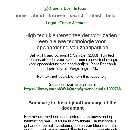
home
about
browse
search
latest
help
Login
|
Create Account
High tech kleurensorteerder voor zaden :
een nieuwe technologie voor
opwaardering van zaadpartijen
Jalink, H.
and
Schoor, R. Van Der
(2008) High tech
kleurensorteerder voor zaden : een nieuwe technologie
voor opwaardering van zaadpartijen. Plant Research
International, Wageningen, NL.
Full text not available from this repository.
Document available online at:
https://library.wur.nl/WebQuery/groenekennis/1892768
Summary in the original language of the
document
Een nieuwe methode voor sorteren van tarwezaad op
besmetting met Fusarium is ontwikkeld. De methode is
gebaseerd op het nauwkeurig meten van kleurverschillen
van het zaad, zowel verschillen in het zichtbare als ook