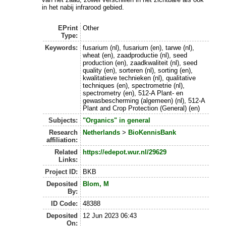
in het nabij infrarood gebied.
EPrint
Other
Type:
Keywords:
fusarium (nl), fusarium (en), tarwe (nl),
wheat (en), zaadproductie (nl), seed
production (en), zaadkwaliteit (nl), seed
quality (en), sorteren (nl), sorting (en),
kwalitatieve technieken (nl), qualitative
techniques (en), spectrometrie (nl),
spectrometry (en), 512-A Plant- en
gewasbescherming (algemeen) (nl), 512-A
Plant and Crop Protection (General) (en)
Subjects:
"Organics" in general
Research
Netherlands
>
BioKennisBank
affiliation:
Related
https://edepot.wur.nl/29629
Links:
Project ID:
BKB
Deposited
Blom, M
By:
ID Code:
48388
Deposited
12 Jun 2023 06:43
On: