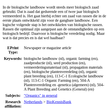
In de biologische landbouw wordt steeds meer biologisch zaad
gebruikt. Dat is zaad dat gedurende een of twee jaar biologisch
vermeerderd is. Het gaat hierbij echter om zaad van rassen die in de
eerste plaats ontwikkeld zijn voor de gangbare landbouw. Een
logische volgende stap is het ontwikkelen van biologische rassen.
Rassen die optimaal zijn aangepast aan de omstandigheden op een
biologisch bedrijf. Daarvoor is biologische veredeling nodig. Maar
wat is dat precies en is dat wel haalbaar?
EPrint
Newspaper or magazine article
Type:
Keywords:
biologische landbouw (nl), organic farming (en),
zaadproductie (nl), seed production (en),
vermeerderingsmateriaal (nl), propagation materials
(en), biologische plantenveredeling (nl), organic
plant breeding (en), 113-C-1 Ecologische landbouw
(nl), 113-C-1 Organic Farming (en), 504-A
Plantenveredeling en -genetica (algemeen) (nl), 504-
A Plant Breeding and Genetics (General) (en)
Subjects:
"Organics" in general
Research
Netherlands
>
BioKennisBank
affiliation: