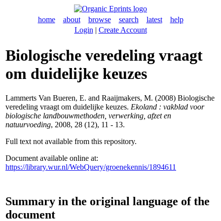
home
about
browse
search
latest
help
Login
|
Create Account
Biologische veredeling vraagt
om duidelijke keuzes
Lammerts Van Bueren, E.
and
Raaijmakers, M.
(2008) Biologische
veredeling vraagt om duidelijke keuzes.
Ekoland : vakblad voor
biologische landbouwmethoden, verwerking, afzet en
natuurvoeding
, 2008, 28 (12), 11 - 13.
Full text not available from this repository.
Document available online at:
https://library.wur.nl/WebQuery/groenekennis/1894611
Summary in the original language of the
document