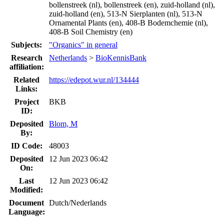
bollenstreek (nl), bollenstreek (en), zuid-holland (nl),
zuid-holland (en), 513-N Sierplanten (nl), 513-N
Ornamental Plants (en), 408-B Bodemchemie (nl),
408-B Soil Chemistry (en)
Subjects:
"Organics" in general
Research
Netherlands
>
BioKennisBank
affiliation:
Related
https://edepot.wur.nl/134444
Links:
Project
BKB
ID:
Deposited
Blom, M
By:
ID Code:
48003
Deposited
12 Jun 2023 06:42
On:
Last
12 Jun 2023 06:42
Modified:
Document
Dutch/Nederlands
Language: