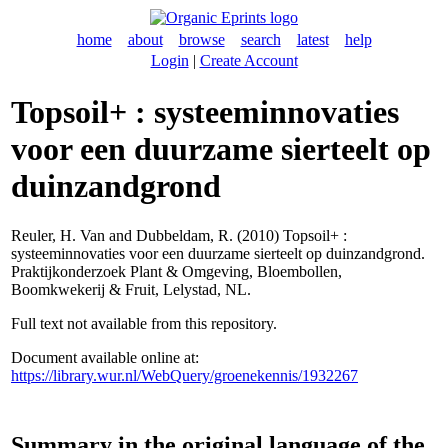
home
about
browse
search
latest
help
Login
|
Create Account
Topsoil+ : systeeminnovaties
voor een duurzame sierteelt op
duinzandgrond
Reuler, H. Van
and
Dubbeldam, R.
(2010) Topsoil+ :
systeeminnovaties voor een duurzame sierteelt op duinzandgrond.
Praktijkonderzoek Plant & Omgeving, Bloembollen,
Boomkwekerij & Fruit, Lelystad, NL.
Full text not available from this repository.
Document available online at:
https://library.wur.nl/WebQuery/groenekennis/1932267
Summary in the original language of the