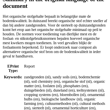
document
Het organische stofgehalte bepaalt in belangrijke mate de
bodemkwaliteit. In duinzand breekt organische stof echter sneller af
dan bij andere zandgronden. Voor de sierteelt op duinzandgronden
komt het erop aan het organische stofgehalte minimaal op peil te
houden. De normen voor toediening van dierlijke mest en de
fosfaat- en stikstofgebruiksnormen bepalen hoeveel organische
mest kwekers mogen toedienen. In veel gevallen blijkt de
fosfaatnorm beperkend. Er loopt onderzoek naar compost als
alternatieve organische stof bron om de bodemkwaliteit in ieder
geval te handhaven.
EPrint
Report
Type:
Keywords:
zandgronden (nl), sandy soils (en), bodemchemie
(nl), soil chemistry (en), organische stof (nl), organic
matter (en), fosfaten (nl), phosphates (en),
duingebieden (nl), duneland (en), teeltsystemen (nl),
cropping systems (en), bloembollen (nl), ornamental
bulbs (en), biologische landbouw (nl), organic
farming (en), cultuurmethoden (nl), cultural methods
(en), sierteelt (nl), ornamental horticulture (en),