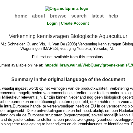
home
about
browse
search
latest
help
Login
|
Create Account
Verkenning kennisvragen Biologische Aquacultuur
.M.
;
Schneider, O.
and
Vis, H. Van De
(2008) Verkenning kennisvragen Biolo
Wageningen IMARES, vestiging Yerseke, Yerseke, NL.
Full text not available from this repository.
ment available online at:
https://library.wur.nl/WebQuery/groenekennis/1
Summary in the original language of the document
, waarbij ingezet wordt op het verhogen van de productkwaliteit, verbeterin
 conversie mogelijkheden van conventionele teelten naar teelten onder biolo
Milieukeur relevant zijn. Er zijn binnen Nederland nog geen biologisch gecert
ogische keurmerken en certificeringtrajecten opgesteld, deze richten zich voo
de intra,Europese handel te vereenvoudigen heeft de EU in de verordening bi
r uitgewerkt. Deze ontwikkelingen maken het noodzakelijk om een Nederland b
elang om via de Europese structuren (expertgroepen) zoveel mogelijk kennis 
nd de juiste kaders te stellen is een productwerkgroep (voorheen overleggro
iologische regelgeving te beschrijven en de kennislacunes te identificeren. 