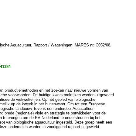
gische Aquacultuur. Rapport / Wageningen IMARES nr. C052/08.
941384
g van productiemethoden en het zoeken naar nieuwe vormen van
gische voorwaarden. De huidige kweekpraktijken worden uitgevoerd
ificeerde viskwekerijen. Op het gebied van biologische
rnamelijk op de kweek in het buitenwater. Om tot een Europese
ologische landbouw, tevens een onderdeel Aquacultuur
rede (regionale) visie en strategie te ontwikkelen voor de
in te brengen om de BV Nederland te ondersteunen bij het
ep) van biologische aquacultuur ingesteld. Deze groep heeft een
Deze onderdelen worden in voorliggend rapport uitgewerkt.