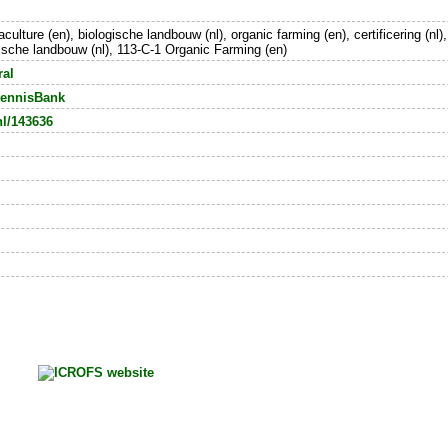
aculture (en), biologische landbouw (nl), organic farming (en), certificering (nl)
ische landbouw (nl), 113-C-1 Organic Farming (en)
ral
ennisBank
nl/143636