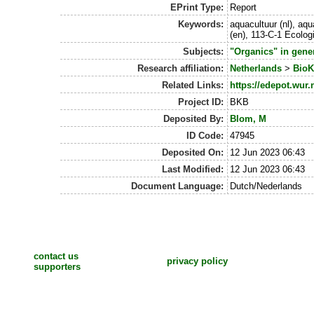
EPrint Type:
Report
Keywords:
aquacultuur (nl), aqu
(en), 113-C-1 Ecolog
Subjects:
"Organics" in gene
Research affiliation:
Netherlands
>
BioK
Related Links:
https://edepot.wur.
Project ID:
BKB
Deposited By:
Blom, M
ID Code:
47945
Deposited On:
12 Jun 2023 06:43
Last Modified:
12 Jun 2023 06:43
Document Language:
Dutch/Nederlands
contact us
privacy policy
supporters