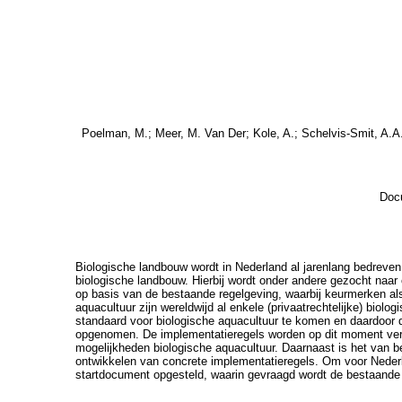
Poelman, M.
;
Meer, M. Van Der
;
Kole, A.
;
Schelvis-Smit, A.A
Docu
Biologische landbouw wordt in Nederland al jarenlang bedreven
biologische landbouw. Hierbij wordt onder andere gezocht naar
op basis van de bestaande regelgeving, waarbij keurmerken als 
aquacultuur zijn wereldwijd al enkele (privaatrechtelijke) biol
standaard voor biologische aquacultuur te komen en daardoor 
opgenomen. De implementatieregels worden op dit moment verde
mogelijkheden biologische aquacultuur. Daarnaast is het van b
ontwikkelen van concrete implementatieregels. Om voor Nederla
startdocument opgesteld, waarin gevraagd wordt de bestaande b