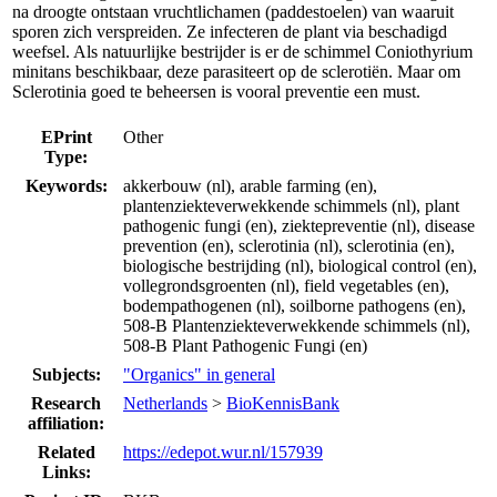
na droogte ontstaan vruchtlichamen (paddestoelen) van waaruit
sporen zich verspreiden. Ze infecteren de plant via beschadigd
weefsel. Als natuurlijke bestrijder is er de schimmel Coniothyrium
minitans beschikbaar, deze parasiteert op de sclerotiën. Maar om
Sclerotinia goed te beheersen is vooral preventie een must.
EPrint
Other
Type:
Keywords:
akkerbouw (nl), arable farming (en),
plantenziekteverwekkende schimmels (nl), plant
pathogenic fungi (en), ziektepreventie (nl), disease
prevention (en), sclerotinia (nl), sclerotinia (en),
biologische bestrijding (nl), biological control (en),
vollegrondsgroenten (nl), field vegetables (en),
bodempathogenen (nl), soilborne pathogens (en),
508-B Plantenziekteverwekkende schimmels (nl),
508-B Plant Pathogenic Fungi (en)
Subjects:
"Organics" in general
Research
Netherlands
>
BioKennisBank
affiliation:
Related
https://edepot.wur.nl/157939
Links: