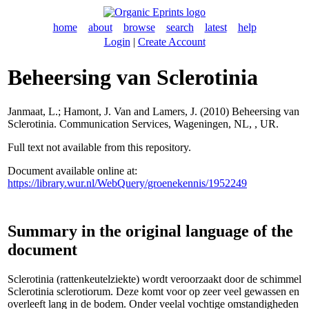
home
about
browse
search
latest
help
Login
|
Create Account
Beheersing van Sclerotinia
Janmaat, L.
;
Hamont, J. Van
and
Lamers, J.
(2010) Beheersing van
Sclerotinia. Communication Services, Wageningen, NL, , UR.
Full text not available from this repository.
Document available online at:
https://library.wur.nl/WebQuery/groenekennis/1952249
Summary in the original language of the
document
Sclerotinia (rattenkeutelziekte) wordt veroorzaakt door de schimmel
Sclerotinia sclerotiorum. Deze komt voor op zeer veel gewassen en
overleeft lang in de bodem. Onder veelal vochtige omstandigheden