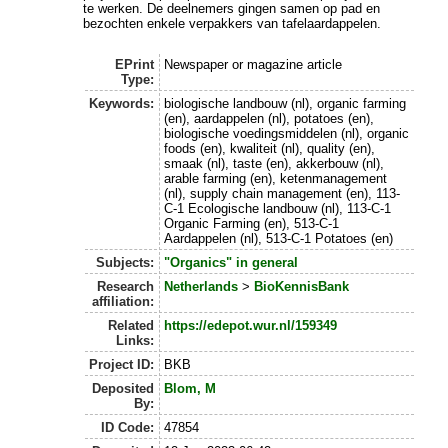
te werken. De deelnemers gingen samen op pad en
bezochten enkele verpakkers van tafelaardappelen.
EPrint
Newspaper or magazine article
Type:
Keywords:
biologische landbouw (nl), organic farming
(en), aardappelen (nl), potatoes (en),
biologische voedingsmiddelen (nl), organic
foods (en), kwaliteit (nl), quality (en),
smaak (nl), taste (en), akkerbouw (nl),
arable farming (en), ketenmanagement
(nl), supply chain management (en), 113-
C-1 Ecologische landbouw (nl), 113-C-1
Organic Farming (en), 513-C-1
Aardappelen (nl), 513-C-1 Potatoes (en)
Subjects:
"Organics" in general
Research
Netherlands
>
BioKennisBank
affiliation:
Related
https://edepot.wur.nl/159349
Links:
Project ID:
BKB
Deposited
Blom, M
By:
ID Code:
47854