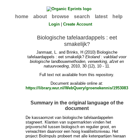
home
about
browse
search
latest
help
Login
|
Create Account
Biologische tafelaardappels : eet
smakelijk?
Janmaat, L.
and
Brinks, H
(2010) Biologische
tafelaardappels : eet smakelijk?
Ekoland : vakblad voor
biologische landbouwmethoden, verwerking, afzet en
natuurvoeding
, 2010, 30 (12), 10 - 11.
Full text not available from this repository.
Document available online at:
https://library.wur.nl/WebQuery/groenekennis/1953083
Summary in the original language of the
document
De kassaomzet van biologische tafelaardappelen
stagneert. Klanten van supermarkten vinden het
prijsverschil tussen biologisch en regulier groot, en
verwachten daarvoor een hoog kwaliteitsniveau. Het
project Biolmpuls probeert met alle ketenpartijen hieraan