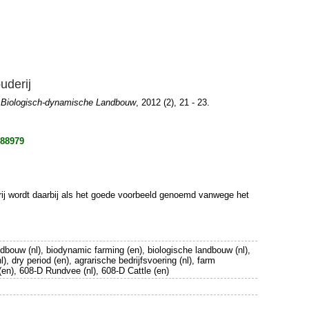
uderij
r Biologisch-dynamische Landbouw
, 2012 (2), 21 - 23.
988979
rij wordt daarbij als het goede voorbeeld genoemd vanwege het
andbouw (nl), biodynamic farming (en), biologische landbouw (nl),
l), dry period (en), agrarische bedrijfsvoering (nl), farm
en), 608-D Rundvee (nl), 608-D Cattle (en)