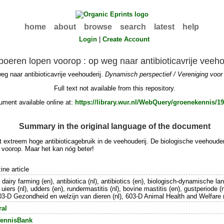
home
about
browse
search
latest
help
Login
|
Create Account
oeren lopen voorop : op weg naar antibioticavrije veeho
g naar antibioticavrije veehouderij.
Dynamisch perspectief / Vereniging voo
Full text not available from this repository.
ment available online at:
https://library.wur.nl/WebQuery/groenekennis/1
Summary in the original language of the document
 extreem hoge antibioticagebruik in de veehouderij. De biologische veehoude
 voorop. Maar het kan nóg beter!
ne article
 dairy farming (en), antibiotica (nl), antibiotics (en), biologisch-dynamische l
uiers (nl), udders (en), rundermastitis (nl), bovine mastitis (en), gustperiode (n
-D Gezondheid en welzijn van dieren (nl), 603-D Animal Health and Welfare (
ral
ennisBank