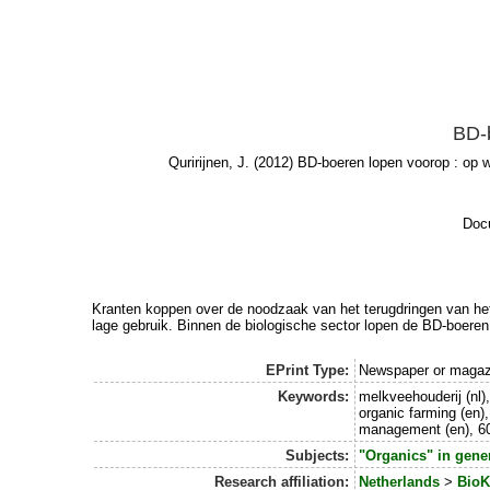
BD-b
Quririjnen, J.
(2012) BD-boeren lopen voorop : op we
Docu
Kranten koppen over de noodzaak van het terugdringen van het
lage gebruik. Binnen de biologische sector lopen de BD-boeren
EPrint Type:
Newspaper or magazi
Keywords:
melkveehouderij (nl),
organic farming (en), 
management (en), 603
Subjects:
"Organics" in gene
Research affiliation:
Netherlands
>
BioK